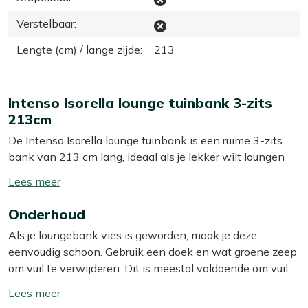
Verstelbaar
:
Lengte (cm) / lange zijde
:
213
Intenso Isorella lounge tuinbank 3-zits
213cm
De Intenso Isorella lounge tuinbank is een ruime 3-zits
bank van 213 cm lang, ideaal als je lekker wilt loungen
met z’n tweeën of drieën. Dankzij het grijze rope (touw)
Toon/verberg
met donkergrijs frame en de inbegrepen kussens zit je
lees
meteen goed, zonder eerst nog kussens bij elkaar te
Onderhoud
meer
hoeven zoeken. Door de ruime lengte kun je makkelijk
Als je loungebank vies is geworden, maak je deze
languit zitten of lekker onderuit met een boek en een
eenvoudig schoon. Gebruik een doek en wat groene zeep
drankje. Deze bank komt het beste tot zijn recht op een
om vuil te verwijderen. Dit is meestal voldoende om vuil
terras, veranda of in een loungehoek waar je echt de tijd
en stof te verwijderen. Voor dagelijks vuil is dit vaak al
neemt om buiten te zitten.
Toon/verberg
genoeg. Toch raden we aan om je loungebank minstens