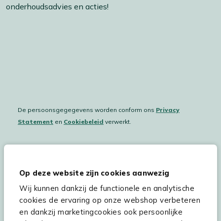
onderhoudsadvies en acties!
De persoonsgegegevens worden conform ons
Privacy
Statement
en
Cookiebeleid
verwerkt.
Hulp & service
Op deze website zijn cookies aanwezig
Wij kunnen dankzij de functionele en analytische
Assortiment
cookies de ervaring op onze webshop verbeteren
Kees Smit Tuinmeubelen
en dankzij marketingcookies ook persoonlijke