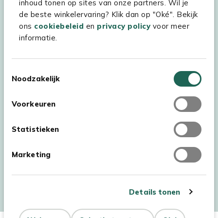
inhoud tonen op sites van onze partners. Wil je
Experience Stores XXL
de beste winkelervaring? Klik dan op "Oké". Bekijk
ons
cookiebeleid
en
privacy policy
voor meer
informatie.
Toestemmingsselectie
Noodzakelijk
Voorkeuren
Statistieken
Marketing
Auteursrecht © 2026 - Kees Smit Tuinmeubelen
Algemene voorwaarden
Privacy Statement
Disclaimer
Details tonen
Cookiebeleid
Toegankelijkheidsverklaring