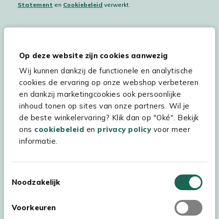
Statement
en
Cookiebeleid
verwerkt.
Hulp & service
Op deze website zijn cookies aanwezig
Wij kunnen dankzij de functionele en analytische
Assortiment
cookies de ervaring op onze webshop verbeteren
Kees Smit Tuinmeubelen
en dankzij marketingcookies ook persoonlijke
inhoud tonen op sites van onze partners. Wil je
Experience Stores XXL
de beste winkelervaring? Klik dan op "Oké". Bekijk
ons
cookiebeleid
en
privacy policy
voor meer
informatie.
Toestemmingsselectie
Noodzakelijk
Voorkeuren