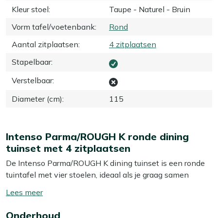
Kleur stoel
:
Taupe - Naturel - Bruin
Vorm tafel/voetenbank
:
Rond
Aantal zitplaatsen
:
4 zitplaatsen
Stapelbaar
:
Verstelbaar
:
Diameter (cm)
:
115
Intenso Parma/ROUGH K ronde dining
tuinset met 4 zitplaatsen
De Intenso Parma/ROUGH K dining tuinset is een ronde
tuintafel met vier stoelen, ideaal als je graag samen
buiten eet maar je terras niet helemaal wilt volzetten. De
Toon/verberg
ronde tafel van teakhout (115 cm doorsnede) is compact
lees
maar groot genoeg voor het avondeten of een uitgebreide
Onderhoud
meer