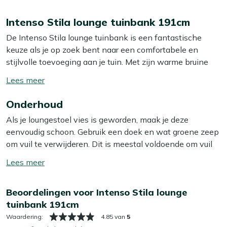
Intenso Stila lounge tuinbank 191cm
De Intenso Stila lounge tuinbank is een fantastische
keuze als je op zoek bent naar een comfortabele en
stijlvolle toevoeging aan je tuin. Met zijn warme bruine
tinten en het meegeleverde kussenpakket, biedt deze
Toon/verberg
bank niet alleen een aantrekkelijke uitstraling, maar ook
lees
een heerlijk zitcomfort. Het is een ideale plek om te
Onderhoud
meer
ontspannen met een goed boek of gezellig bij te kletsen
Als je loungestoel vies is geworden, maak je deze
met vrienden. De bank is gemaakt van wicker, een
eenvoudig schoon. Gebruik een doek en wat groene zeep
materiaal dat niet alleen vochtbestendig is, maar ook
om vuil te verwijderen. Dit is meestal voldoende om vuil
jarenlang mooi blijft. Bovendien kun je deze loungebank
en stof te verwijderen. Wij raden aan om je loungestoel
eenvoudig combineren met andere loungeproducten om
Toon/verberg
minstens twee keer per jaar grondig schoon te maken
een complete loungeset te creëren. Dus, waar wacht je
lees
met een speciale reiniger. Voor het beste resultaat
nog op? Maak van je tuin een gezellige plek om te
meer
Beoordelingen voor Intenso Stila lounge
gebruik je dan onze Kees Smit Multi-surface reiniger. Let
ontspannen!
tuinbank 191cm
op: gebruik géén hogedrukreiniger. Dit lijkt handig, maar
kan het materiaal beschadigen.
Waardering:
4.85 van
5
Eigenschappen