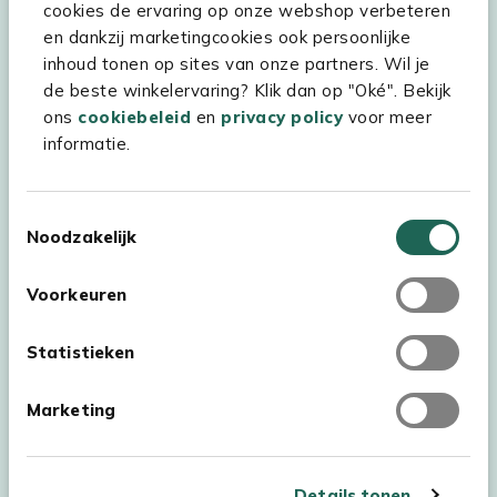
cookies de ervaring op onze webshop verbeteren
Kees Smit Tuinmeubelen
en dankzij marketingcookies ook persoonlijke
inhoud tonen op sites van onze partners. Wil je
Experience Stores XXL
de beste winkelervaring? Klik dan op "Oké". Bekijk
ons
cookiebeleid
en
privacy policy
voor meer
informatie.
Toestemmingsselectie
Noodzakelijk
Voorkeuren
Statistieken
Marketing
Auteursrecht © 2026 - Kees Smit Tuinmeubelen
Algemene voorwaarden
Privacy Statement
Disclaimer
Details tonen