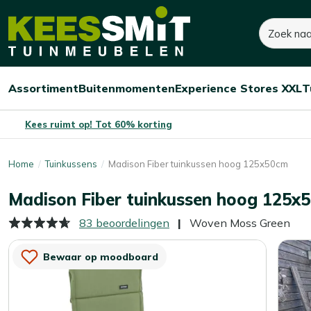
Kees
35,-
45,-
Zoeken
Dit product is niet op
Smit
Je bespaart:
10,-
(-22%)
Tuinmeubelen
Assortiment
Buitenmomenten
Experience Stores XXL
T
Open/sluit
Open/sluit
Open/sluit
Menu
Menu
Menu
Kees ruimt op! Tot 60% korting
Home
Tuinkussens
Madison Fiber tuinkussen hoog 125x50cm
Madison Fiber tuinkussen hoog 125x
83 beoordelingen
Woven Moss Green
Bewaar op moodboard