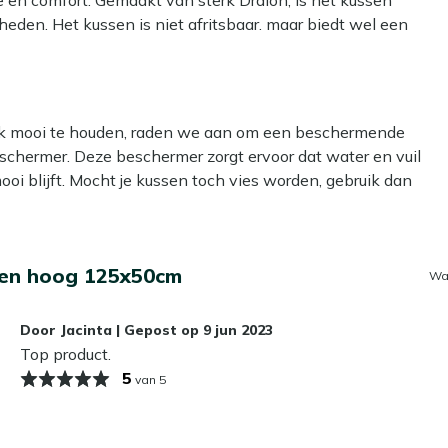
den. Het kussen is niet afritsbaar, maar biedt wel een
sen biedt extra comfort voor lange zomerdagen in de tuin.
ens langere sessies. Dit kussen is geschikt voor bijvoorbeeld
il.
ijk mooi te houden, raden we aan om een beschermende
schermer. Deze beschermer zorgt ervoor dat water en vuil
i blijft. Mocht je kussen toch vies worden, gebruik dan
n gebruik en zorgt ervoor dat je kussen er weer als nieuw
un je het ook schoonmaken met een emmer lauwwarm water
ter onze schoonmaakmiddelen.
sen hoog 125x50cm
Wa
 laten liggen?
Door
Jacinta
|
Gepost op
9 jun 2023
 Toch raden we aan om ze bij slecht weer of tijdens de
Top product.
opbergbox of kussentas. Zo verleng je de levensduur
5
van 5
 en sneldrogende materialen – op den duur tot slijtage
t, waardoor ze niet direct weer klaar zijn voor gebruik. Zijn
 schaduw om verkleuring zoveel mogelijk te beperken. Met