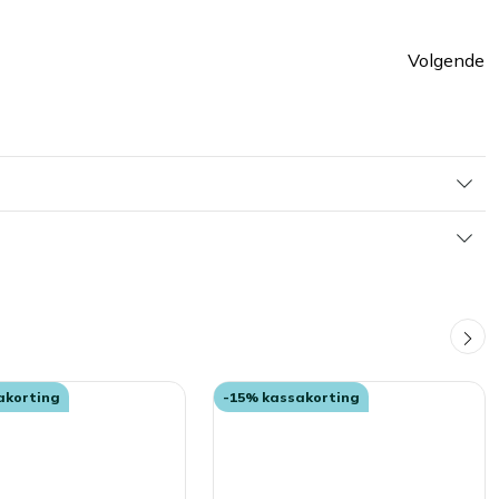
Volgende
ina
Pagin
akorting
-15% kassakorting