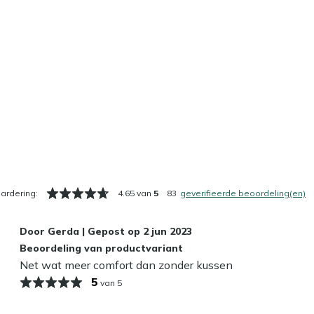
ardering:
4.65 van
5
83
geverifieerde beoordeling(en)
Door
Gerda
|
Gepost op
2 jun 2023
Beoordeling van productvariant
Net wat meer comfort dan zonder kussen
5
van 5