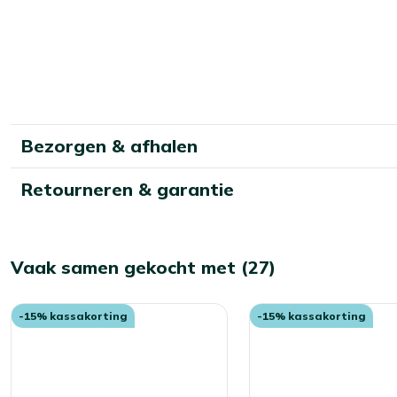
het juiste onderhoud blijven je tuinkussens jarenlang mooi.
Bezorgen & afhalen
Retourneren & garantie
Vaak samen gekocht met (27)
-15% kassakorting
-15% kassakorting