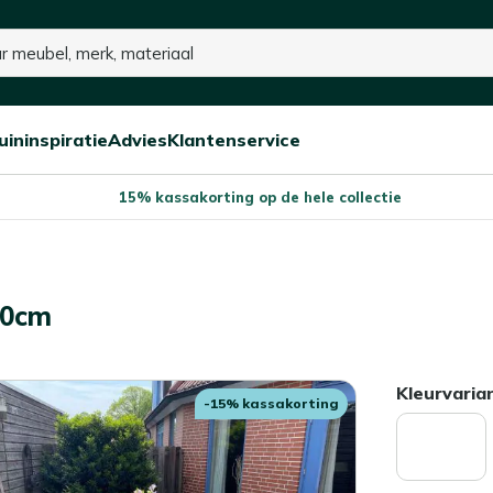
 voorraad
uininspiratie
Advies
Klantenservice
Open/sluit
Open/sluit
Open/sluit
Menu
Menu
Menu
15% kassakorting op de hele collectie
50cm
Kleurvaria
-15% kassakorting