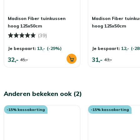
Madison Fiber tuinkussen
Madison Fiber tuinku
hoog 125x50cm
hoog 125x50cm
(39)
Je bespaart:
13,-
(-29%)
Je bespaart:
12,-
(-2
32,-
31,-
45,-
43,-
Anderen bekeken ook (2)
-15% kassakorting
-15% kassakorting