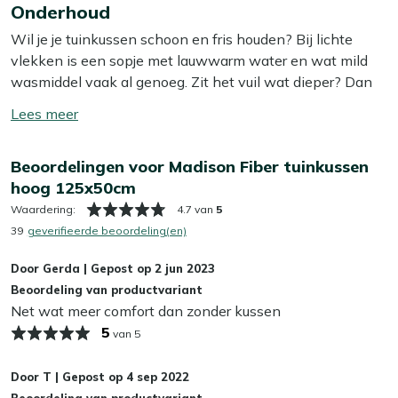
zorgt voor een rustige uitstraling in je tuin. Bij dit kussen
Onderhoud
meer
vormen het rug- en zitkussen één geheel. Dit kussen is
Wil je je tuinkussen schoon en fris houden? Bij lichte
perfect voor ligbedden met een zacht liggedeelte.
vlekken is een sopje met lauwwarm water en wat mild
wasmiddel vaak al genoeg. Zit het vuil wat dieper? Dan
Bekijk meer Tuinkussens
helpt onze Kees Smit Textiel & Rope reiniger om
Bekijk meer Dunne tuinkussens (textileen stoelen)
Toon/verberg
hardnekkige vlekken los te krijgen zonder de stof aan te
lees
tasten. Tip: zorg ervoor dat je je kussens altijd in de
meer
Beoordelingen voor Madison Fiber tuinkussen
schaduw laat opdrogen, zo voorkom je dat de kleur
hoog 125x50cm
terugloopt.
Waardering:
4.7 van
5
Wil je het jezelf nog makkelijker maken? Dan is het slim
39
geverifieerde beoordeling(en)
om een beschermende laag aan te brengen met onze
Door
Gerda
|
Gepost op
2 jun 2023
Kees Smit Textiel & Rope beschermer. Deze maakt je
Beoordeling van productvariant
kussens water- en vuilafstotend, zodat ze langer schoon
Net wat meer comfort dan zonder kussen
blijven. Dat bespaart je weer schoonmaakwerk!
5
van 5
Kan ik mijn tuinkussens het hele jaar buiten
laten liggen?
Door
T
|
Gepost op
4 sep 2022
Beoordeling van productvariant