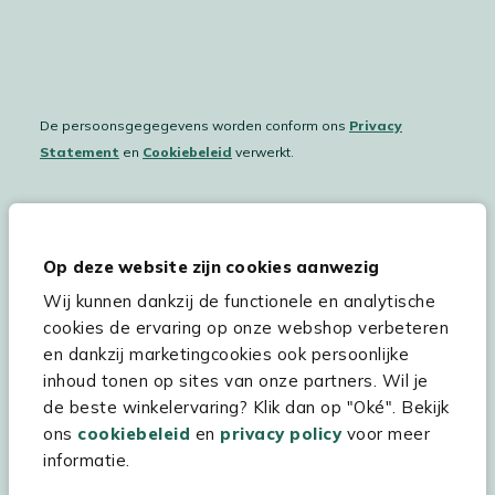
De persoonsgegegevens worden conform ons
Privacy
Statement
en
Cookiebeleid
verwerkt.
Hulp & service
Op deze website zijn cookies aanwezig
Wij kunnen dankzij de functionele en analytische
Assortiment
cookies de ervaring op onze webshop verbeteren
Kees Smit Tuinmeubelen
en dankzij marketingcookies ook persoonlijke
inhoud tonen op sites van onze partners. Wil je
Experience Stores XXL
de beste winkelervaring? Klik dan op "Oké". Bekijk
ons
cookiebeleid
en
privacy policy
voor meer
informatie.