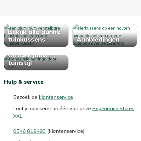
Bekijk alle dunne
tuinkussens
Aanbiedingen
Ontdek jouw
tuinstijl
Hulp & service
Bezoek de
klantenservice
Laat je adviseren in één van onze
Experience Stores
XXL
0546 819493
(klantenservice)