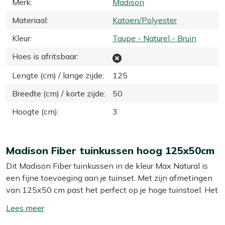
Merk
:
Madison
Materiaal
:
Katoen/Polyester
Kleur
:
Taupe - Naturel - Bruin
Hoes is afritsbaar
:
Lengte (cm) / lange zijde
:
125
Breedte (cm) / korte zijde
:
50
Hoogte (cm)
:
3
Madison Fiber tuinkussen hoog 125x50cm
Dit Madison Fiber tuinkussen in de kleur Max Natural is
een fijne toevoeging aan je tuinset. Met zijn afmetingen
van 125x50 cm past het perfect op je hoge tuinstoel. Het
kussen biedt een comfortabele zitervaring dankzij de
Toon/verberg
zachte fiber vulling. De natuurlijke tint van het kussen
lees