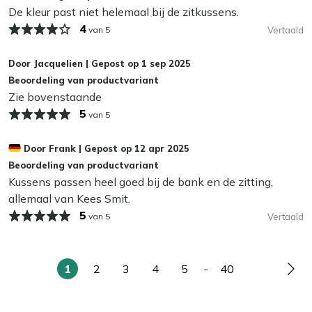
De kleur past niet helemaal bij de zitkussens.
blijven. Dat bespaart je weer schoonmaakwerk!
4
van 5
Vertaald
Kan ik mijn tuinkussens het hele jaar buiten
laten liggen?
Door
Jacquelien
|
Gepost op
1 sep 2025
Beoordeling van productvariant
Wij adviseren om je tuinkussens droog op te bergen als je
Zie bovenstaande
ze niet gebruikt. Zelfs de meest waterafstotende stoffen
5
van 5
kunnen op termijn last krijgen van vocht, wat slijtage en
schimmel kan veroorzaken. In de herfst en winter bewaar
Door
Frank
|
Gepost op
12 apr 2025
je je kussens het beste binnen of in een waterdichte
Beoordeling van productvariant
opbergbox. Zo blijven ze langer mooi en fris!
Kussens passen heel goed bij de bank en de zitting,
allemaal van Kees Smit.
5
van 5
Vertaald
1
2
3
4
5
-
40
U
Pagina
Pagina
Pagina
Pagina
Pagina
Pag
lees
momenteel