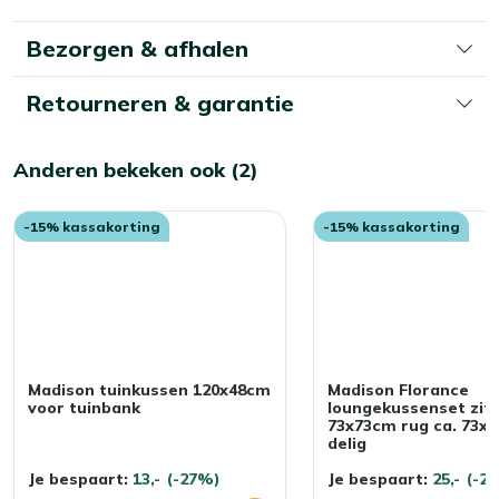
pagina
Bezorgen & afhalen
Retourneren & garantie
Anderen bekeken ook (2)
-15% kassakorting
-15% kassakorting
Madison tuinkussen 120x48cm
Madison Florance
voor tuinbank
loungekussenset zit 
73x73cm rug ca. 73x4
delig
Je bespaart:
13,-
(-27%)
Je bespaart:
25,-
(-2