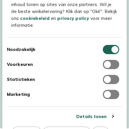
inhoud tonen op sites van onze partners. Wil je
Experience Stores XXL
de beste winkelervaring? Klik dan op "Oké". Bekijk
ons
cookiebeleid
en
privacy policy
voor meer
informatie.
Toestemmingsselectie
Noodzakelijk
Voorkeuren
Statistieken
Marketing
Auteursrecht © 2026 - Kees Smit Tuinmeubelen
Algemene voorwaarden
Privacy Statement
Disclaimer
Details tonen
Cookiebeleid
Toegankelijkheidsverklaring