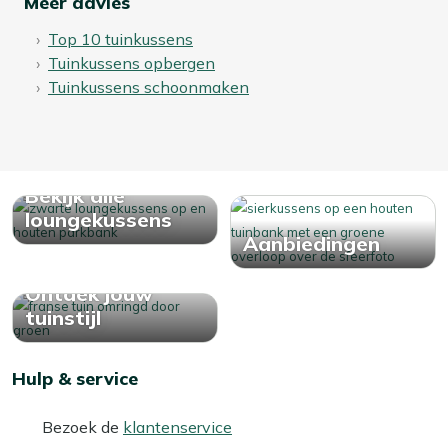
Meer advies
Top 10 tuinkussens
Tuinkussens opbergen
Tuinkussens schoonmaken
Bekijk alle
loungekussens
Aanbiedingen
Ontdek jouw
tuinstijl
Hulp & service
Bezoek de
klantenservice