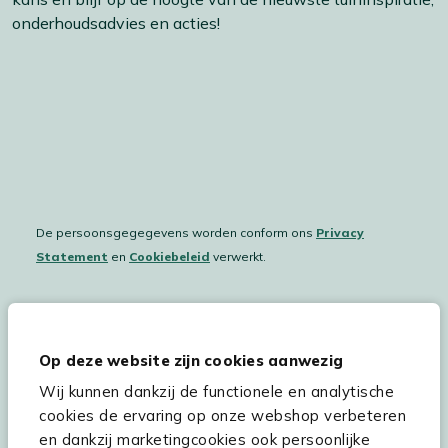
onderhoudsadvies en acties!
De persoonsgegegevens worden conform ons
Privacy
Statement
en
Cookiebeleid
verwerkt.
Hulp & service
Op deze website zijn cookies aanwezig
Wij kunnen dankzij de functionele en analytische
Assortiment
cookies de ervaring op onze webshop verbeteren
Kees Smit Tuinmeubelen
en dankzij marketingcookies ook persoonlijke