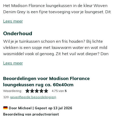
Het Madison Florance loungekussen in de kleur Woven
Denim Grey is een fijne toevoeging voor je loungeset. Dit
kussen biedt extra comfort voor je rug, zodat je heerlijk
Toon/verberg
kunt ontspannen in je tuin. De afmetingen van 60x40 cm
lees
maken het kussen ideaal voor verschillende soorten
Onderhoud
meer
loungesets. De stijlvolle kleur Woven Denim Grey past
Wil je je tuinkussen schoon en fris houden? Bij lichte
goed bij veel verschillende tuinmeubelen en geeft je
vlekken is een sopje met lauwwarm water en wat mild
buitenruimte een moderne uitstraling. Dit kussen is een
wasmiddel vaak al genoeg. Zit het vuil wat dieper? Dan
praktische keuze voor wie graag comfortabel en stijlvol
helpt onze Kees Smit Textiel & Rope reiniger om
wil loungen.
Toon/verberg
hardnekkige vlekken los te krijgen zonder de stof aan te
lees
tasten. Tip: zorg ervoor dat je je kussens altijd in de
Bekijk meer Tuinkussens
meer
Beoordelingen voor Madison Florance
schaduw laat opdrogen, zo voorkom je dat de kleur
Bekijk meer Loungekussens
loungekussen rug ca. 60x40cm
terugloopt.
Waardering:
4.75 van
5
Wil je het jezelf nog makkelijker maken? Dan is het slim
120
geverifieerde beoordeling(en)
om een beschermende laag aan te brengen met onze
Door
Michael
|
Gepost op
13 jul 2026
Kees Smit Textiel & Rope beschermer. Deze maakt je
Beoordeling van productvariant
kussens water- en vuilafstotend, zodat ze langer schoon