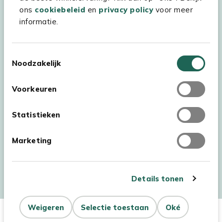
ons
cookiebeleid
en
privacy policy
voor meer
informatie.
Toestemmingsselectie
Noodzakelijk
Voorkeuren
Statistieken
Marketing
Auteursrecht © 2026 - Kees Smit Tuinmeubelen
Algemene voorwaarden
Privacy Statement
Disclaimer
Details tonen
Cookiebeleid
Toegankelijkheidsverklaring
Weigeren
Selectie toestaan
Oké
In Winkelwagen
Aantal