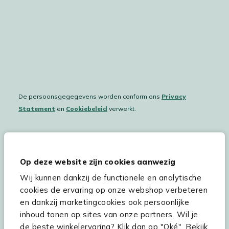
De persoonsgegegevens worden conform ons
Privacy
Statement
en
Cookiebeleid
verwerkt.
Hulp & service
Op deze website zijn cookies aanwezig
Wij kunnen dankzij de functionele en analytische
Assortiment
cookies de ervaring op onze webshop verbeteren
Kees Smit Tuinmeubelen
en dankzij marketingcookies ook persoonlijke
inhoud tonen op sites van onze partners. Wil je
Experience Stores XXL
de beste winkelervaring? Klik dan op "Oké". Bekijk