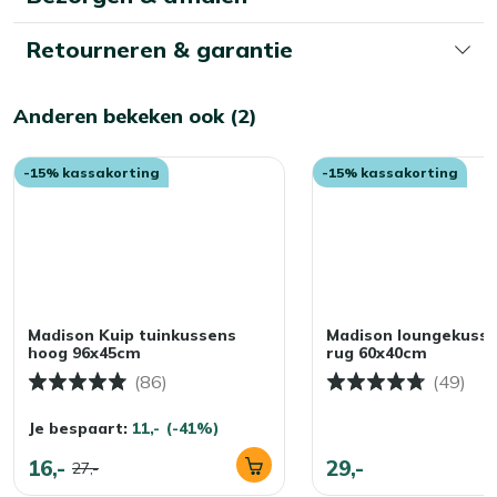
Retourneren & garantie
Anderen bekeken ook (2)
-15% kassakorting
-15% kassakorting
Madison Kuip tuinkussens
Madison loungekusse
hoog 96x45cm
rug 60x40cm
(86)
(49)
Je bespaart:
11,-
(-41%)
16,-
29,-
27,-