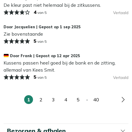
De kleur past niet helemaal bij de zitkussens.
blijven. Dat bespaart je weer schoonmaakwerk!
4
van 5
Vertaald
Kan ik mijn tuinkussens het hele jaar buiten
laten liggen?
Door
Jacquelien
|
Gepost op
1 sep 2025
Zie bovenstaande
Wij adviseren om je tuinkussens droog op te bergen als je
5
van 5
ze niet gebruikt. Zelfs de meest waterafstotende stoffen
kunnen op termijn last krijgen van vocht, wat slijtage en
Door
Frank
|
Gepost op
12 apr 2025
schimmel kan veroorzaken. In de herfst en winter bewaar
Kussens passen heel goed bij de bank en de zitting,
je je kussens het beste binnen of in een waterdichte
allemaal van Kees Smit.
opbergbox. Zo blijven ze langer mooi en fris!
5
van 5
Vertaald
1
2
3
4
5
-
40
U
Pagina
Pagina
Pagina
Pagina
Pagina
Pag
lees
momenteel
pagina
Bezorgen & afhalen