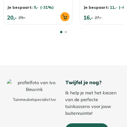
Je bespaart:
9,-
(-31%)
Je bespaart:
11,-
(-4
20,-
16,-
29,-
27,-
Twijfel je nog?
Ik help je met het kiezen
van de perfecte
Tuinmeubelspecialist Ivo
tuinkussens voor jouw
buitenruimte!