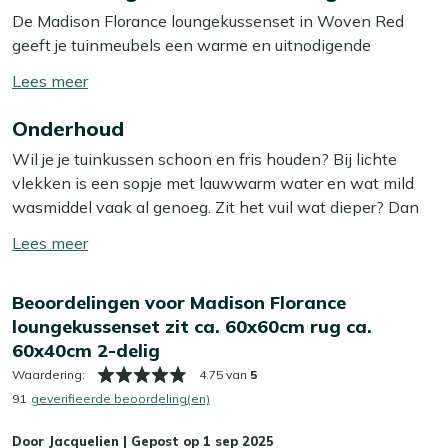
De Madison Florance loungekussenset in Woven Red
geeft je tuinmeubels een warme en uitnodigende
uitstraling. Deze set bestaat uit een zitkussen van
Toon/verberg
ongeveer 60x60 cm en een rugkussen van ongeveer
lees
60x40 cm. De kussens zijn stevig en duurzaam, ideaal
Onderhoud
meer
voor lange avonden buiten. Met deze kussenset creëer je
Wil je je tuinkussen schoon en fris houden? Bij lichte
een comfortabele loungeplek waar je heerlijk kunt
vlekken is een sopje met lauwwarm water en wat mild
ontspannen. Dankzij de praktische afmetingen passen
wasmiddel vaak al genoeg. Zit het vuil wat dieper? Dan
ze perfect op de meeste loungebanken. Voeg wat kleur
helpt onze Kees Smit Textiel & Rope reiniger om
toe aan je tuin en geniet van het comfort dat deze
Toon/verberg
hardnekkige vlekken los te krijgen zonder de stof aan te
kussenset biedt!
lees
tasten. Tip: zorg ervoor dat je je kussens altijd in de
meer
Beoordelingen voor Madison Florance
schaduw laat opdrogen, zo voorkom je dat de kleur
Bekijk meer Tuinkussens
loungekussenset zit ca. 60x60cm rug ca.
terugloopt.
Bekijk meer Loungekussens
60x40cm 2-delig
Wil je het jezelf nog makkelijker maken? Dan is het slim
Waardering:
4.75 van
5
om een beschermende laag aan te brengen met onze
91
geverifieerde beoordeling(en)
Kees Smit Textiel & Rope beschermer. Deze maakt je
Door
Jacquelien
|
Gepost op
1 sep 2025
kussens water- en vuilafstotend, zodat ze langer schoon