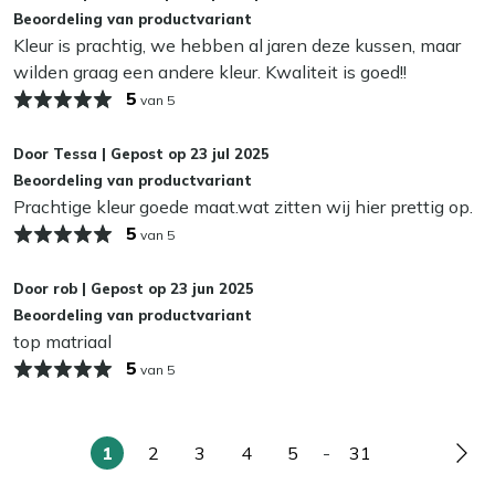
Beoordeling van productvariant
blijven. Dat bespaart je weer schoonmaakwerk!
Kleur is prachtig, we hebben al jaren deze kussen, maar
wilden graag een andere kleur. Kwaliteit is goed!!
Kan ik mijn tuinkussens het hele jaar buiten
5
laten liggen?
van 5
Wij adviseren om je tuinkussens droog op te bergen als je
Door
Tessa
|
Gepost op
23 jul 2025
ze niet gebruikt. Zelfs de meest waterafstotende stoffen
Beoordeling van productvariant
kunnen op termijn last krijgen van vocht, wat slijtage en
Prachtige kleur goede maat.wat zitten wij hier prettig op.
schimmel kan veroorzaken. In de herfst en winter bewaar
5
van 5
je je kussens het beste binnen of in een waterdichte
opbergbox. Zo blijven ze langer mooi en fris!
Door
rob
|
Gepost op
23 jun 2025
Beoordeling van productvariant
top matriaal
5
van 5
1
2
3
4
5
-
31
U
Pagina
Pagina
Pagina
Pagina
Pagina
Pag
lees