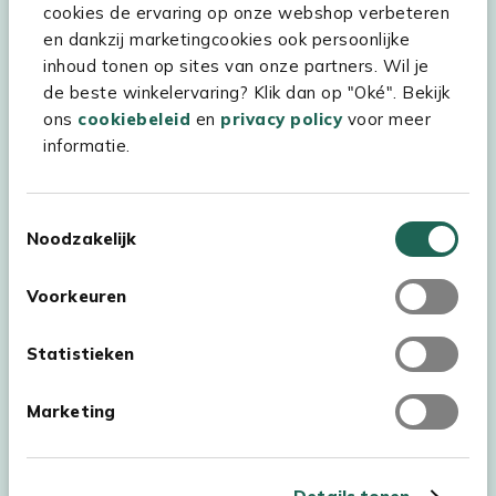
cookies de ervaring op onze webshop verbeteren
Kees Smit Tuinmeubelen
en dankzij marketingcookies ook persoonlijke
inhoud tonen op sites van onze partners. Wil je
Experience Stores XXL
de beste winkelervaring? Klik dan op "Oké". Bekijk
ons
cookiebeleid
en
privacy policy
voor meer
informatie.
Toestemmingsselectie
Noodzakelijk
Voorkeuren
Statistieken
Marketing
Auteursrecht © 2026 - Kees Smit Tuinmeubelen
Algemene voorwaarden
Privacy Statement
Disclaimer