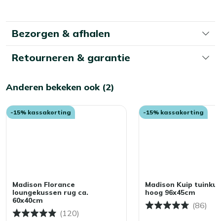
momenteel
pagina
Bezorgen & afhalen
Retourneren & garantie
Anderen bekeken ook (2)
-15% kassakorting
-15% kassakorting
Madison Florance
Madison Kuip tuinku
loungekussen rug ca.
hoog 96x45cm
60x40cm
(86)
(120)