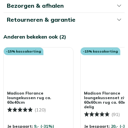
Bezorgen & afhalen
Retourneren & garantie
Anderen bekeken ook (2)
-15% kassakorting
-15% kassakorting
Madison Florance
Madison Florance
loungekussen rug ca.
loungekussenset zit 
60x40cm
60x60cm rug ca. 60x4
delig
(120)
(91)
Je bespaart:
9,-
(-31%)
Je bespaart:
20,-
(-3