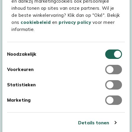
en dankzij marketingcookies ook persoonlijke
inhoud tonen op sites van onze partners. Wil je
Experience Stores XXL
de beste winkelervaring? Klik dan op "Oké". Bekijk
ons
cookiebeleid
en
privacy policy
voor meer
informatie.
Toestemmingsselectie
Noodzakelijk
Voorkeuren
Statistieken
Marketing
Auteursrecht © 2026 - Kees Smit Tuinmeubelen
Algemene voorwaarden
Privacy Statement
Disclaimer
Details tonen
Cookiebeleid
Toegankelijkheidsverklaring