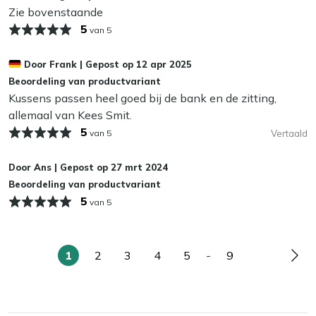
Zie bovenstaande
blijven. Dat bespaart je weer schoonmaakwerk!
5
van 5
Kan ik mijn tuinkussens het hele jaar buiten
laten liggen?
Door
Frank
|
Gepost op
12 apr 2025
Beoordeling van productvariant
Wij adviseren om je tuinkussens droog op te bergen als je
Kussens passen heel goed bij de bank en de zitting,
ze niet gebruikt. Zelfs de meest waterafstotende stoffen
allemaal van Kees Smit.
kunnen op termijn last krijgen van vocht, wat slijtage en
5
van 5
Vertaald
schimmel kan veroorzaken. In de herfst en winter bewaar
je je kussens het beste binnen of in een waterdichte
Door
Ans
|
Gepost op
27 mrt 2024
opbergbox. Zo blijven ze langer mooi en fris!
Beoordeling van productvariant
5
van 5
1
2
3
4
5
-
9
U
Pagina
Pagina
Pagina
Pagina
Pagina
Pag
lees
momenteel
pagina