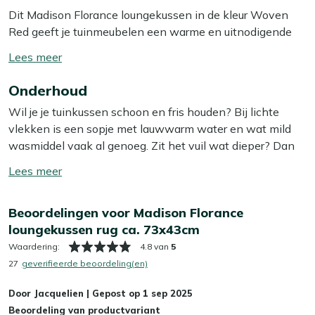
Dit Madison Florance loungekussen in de kleur Woven
Red geeft je tuinmeubelen een warme en uitnodigende
uitstraling. Het kussen is speciaal ontworpen voor
Toon/verberg
rugleuningen van loungebanken en biedt extra comfort
lees
tijdens het relaxen. Met zijn stevige vulling zorgt het
Onderhoud
meer
kussen ervoor dat je heerlijk kunt ontspannen, zelfs
Wil je je tuinkussen schoon en fris houden? Bij lichte
tijdens lange zomerdagen. Dankzij de handige
vlekken is een sopje met lauwwarm water en wat mild
afmetingen past het kussen perfect op de meeste
wasmiddel vaak al genoeg. Zit het vuil wat dieper? Dan
loungebanken. Voeg dit kussen toe aan je tuinset voor
helpt onze Kees Smit Textiel & Rope reiniger om
een gezellige en comfortabele sfeer.
Toon/verberg
hardnekkige vlekken los te krijgen zonder de stof aan te
lees
tasten. Tip: zorg ervoor dat je je kussens altijd in de
Bekijk meer Tuinkussens
meer
Beoordelingen voor Madison Florance
schaduw laat opdrogen, zo voorkom je dat de kleur
Bekijk meer Loungekussens
loungekussen rug ca. 73x43cm
terugloopt.
Waardering:
4.8 van
5
Wil je het jezelf nog makkelijker maken? Dan is het slim
27
geverifieerde beoordeling(en)
om een beschermende laag aan te brengen met onze
Door
Jacquelien
|
Gepost op
1 sep 2025
Kees Smit Textiel & Rope beschermer. Deze maakt je
Beoordeling van productvariant
kussens water- en vuilafstotend, zodat ze langer schoon