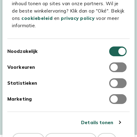
inhoud tonen op sites van onze partners. Wil je
Experience Stores XXL
de beste winkelervaring? Klik dan op "Oké". Bekijk
ons
cookiebeleid
en
privacy policy
voor meer
informatie.
Toestemmingsselectie
Noodzakelijk
Voorkeuren
Statistieken
Marketing
Auteursrecht © 2026 - Kees Smit Tuinmeubelen
Algemene voorwaarden
Privacy Statement
Disclaimer
Details tonen
Cookiebeleid
Toegankelijkheidsverklaring