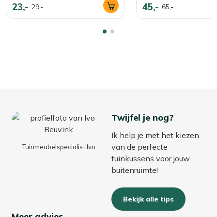
23,-
45,-
29,-
65,-
Twijfel je nog?
Ik help je met het kiezen
van de perfecte
Tuinmeubelspecialist Ivo
tuinkussens voor jouw
buitenruimte!
Bekijk alle tips
Meer advies