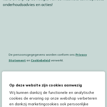
onderhoudsadvies en acties!
De persoonsgegegevens worden conform ons
Privacy
Statement
en
Cookiebeleid
verwerkt.
Hulp & service
Op deze website zijn cookies aanwezig
Wij kunnen dankzij de functionele en analytische
Assortiment
cookies de ervaring op onze webshop verbeteren
Kees Smit Tuinmeubelen
en dankzij marketingcookies ook persoonlijke