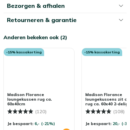
Bezorgen & afhalen
Retourneren & garantie
Anderen bekeken ook (2)
-15% kassakorting
-15% kassakorting
Madison Florance
Madison Florance
loungekussen rug ca.
loungekussens zit ca
60x40cm
rug ca. 60x40 2-delig
(120)
(108)
Je bespaart:
6,-
(-21%)
Je bespaart:
20,-
(-3