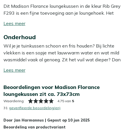
Dit Madison Florance loungekussen in de kleur Rib Grey
F293 is een fijne toevoeging aan je loungehoek. Het
kussen biedt een comfortabele zitervaring dankzij de
Toon/verberg
stevige vulling. Perfect voor een ontspannen middag in
lees
de zon of een gezellige avond met vrienden. Met zijn
Onderhoud
meer
royale afmetingen van ongeveer 73x73 cm past het
Wil je je tuinkussen schoon en fris houden? Bij lichte
kussen goed op de meeste loungebanken. Het zorgt voor
vlekken is een sopje met lauwwarm water en wat mild
een moderne en stijlvolle uitstraling in je tuin. Voeg dit
wasmiddel vaak al genoeg. Zit het vuil wat dieper? Dan
kussen toe aan je buitenruimte en geniet van extra
helpt onze Kees Smit Textiel & Rope reiniger om
comfort en sfeer.
Toon/verberg
hardnekkige vlekken los te krijgen zonder de stof aan te
lees
tasten. Tip: zorg ervoor dat je je kussens altijd in de
Bekijk meer Tuinkussens
meer
Beoordelingen voor Madison Florance
schaduw laat opdrogen, zo voorkom je dat de kleur
Bekijk meer Loungekussens
loungekussen zit ca. 73x73cm
terugloopt.
Waardering:
4.75 van
5
Wil je het jezelf nog makkelijker maken? Dan is het slim
31
geverifieerde beoordeling(en)
om een beschermende laag aan te brengen met onze
Door
Jan Harmannus
|
Gepost op
10 jun 2025
Kees Smit Textiel & Rope beschermer. Deze maakt je
Beoordeling van productvariant
kussens water- en vuilafstotend, zodat ze langer schoon