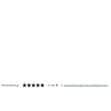
Waardering:
5 van
5
1
geverifieerde beoordeling(en)