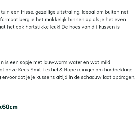
uin een frisse, gezellige uitstraling. Ideaal om buiten net
formaat berg je het makkelijk binnen op als je het even
at het ook hartstikke leuk! De hoes van dit kussen is
o in de wasmachine. Handig, want zo blijft je kussen zonder
kken is een sopje met lauwwarm water en wat mild
lpt onze Kees Smit Textiel & Rope reiniger om hardnekkige
g ervoor dat je je kussens altijd in de schaduw laat opdrogen,
 om een beschermende laag aan te brengen met onze Kees
0x60cm
er- en vuilafstotend, zodat ze langer schoon blijven. Dat
 laten liggen?