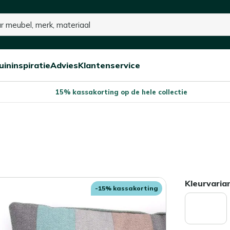
uininspiratie
Advies
Klantenservice
Open/sluit
Open/sluit
Open/sluit
Menu
Menu
Menu
15% kassakorting op de hele collectie
Kleurvaria
-15% kassakorting