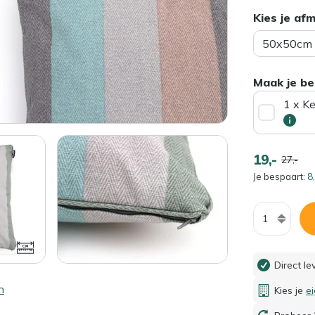
Kies je af
50x50cm
Maak je be
1 x K
19,-
27,-
Je bespaart:
8,
Aantal
Direct l
n
Kies je
e