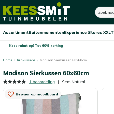
Kees
19,-
27,-
Zoeken
Smit
Je bespaart:
8,-
(-30%)
Tuinmeubelen
Assortiment
Buitenmomenten
Experience Stores XXL
T
Open/sluit
Open/sluit
Open/sluit
Menu
Menu
Menu
Kees ruimt op! Tot 60% korting
Home
Tuinkussens
Madison Sierkussen 60x60cm
Madison Sierkussen 60x60cm
1 beoordeling
Sem Natural
Bewaar op moodboard