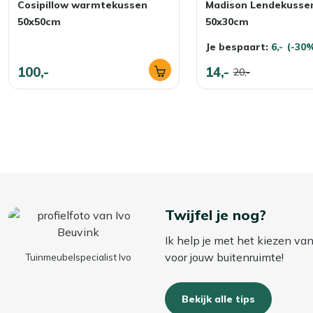
Cosipillow warmtekussen
Madison Lendekusse
50x50cm
50x30cm
Je bespaart:
6,-
(-30
100,-
14,-
20,-
Twijfel je nog?
Ik help je met het kiezen va
voor jouw buitenruimte!
Tuinmeubelspecialist Ivo
Bekijk alle tips