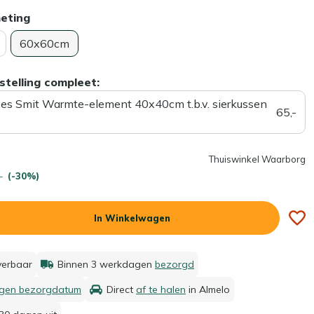
meting
60x60cm
stelling compleet:
ees Smit Warmte-element 40x40cm t.b.v. sierkussen
65,-
Thuiswinkel Waarborg
-
(-30%)
In Winkelwagen
everbaar
Binnen 3 werkdagen
bezorgd
igen bezorgdatum
Direct
af te halen
in Almelo