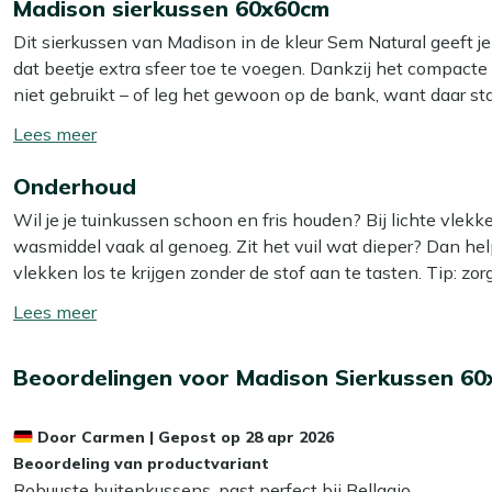
Madison sierkussen 60x60cm
Dit sierkussen van Madison in de kleur Sem Natural geeft je t
dat beetje extra sfeer toe te voegen. Dankzij het compacte 
niet gebruikt – of leg het gewoon op de bank, want daar sta
afritsbaar, dus je haalt hem er makkelijk af en stopt hem z
Toon/verberg
moeite schoon en fris!
lees
Onderhoud
meer
Bekijk meer Tuinkussens
Wil je je tuinkussen schoon en fris houden? Bij lichte vle
Bekijk meer Sierkussens
wasmiddel vaak al genoeg. Zit het vuil wat dieper? Dan he
vlekken los te krijgen zonder de stof aan te tasten. Tip: zor
zo voorkom je dat de kleur terugloopt.
Toon/verberg
lees
Wil je het jezelf nog makkelijker maken? Dan is het slim
meer
Beoordelingen voor Madison Sierkussen 6
Smit Textiel & Rope beschermer. Deze maakt je kussens wat
bespaart je weer schoonmaakwerk!
Door
Carmen
|
Gepost op
28 apr 2026
Kan ik mijn tuinkussens het hele jaar buiten
Beoordeling van productvariant
Robuuste buitenkussens, past perfect bij Bellagio.