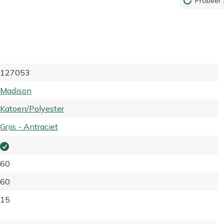
Probeer 
127053
Madison
Katoen/Polyester
Grijs - Antraciet
60
60
15