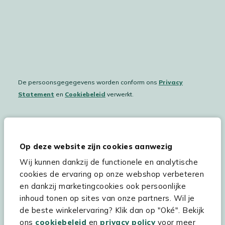
De persoonsgegegevens worden conform ons
Privacy
Statement
en
Cookiebeleid
verwerkt.
Hulp & service
Op deze website zijn cookies aanwezig
Wij kunnen dankzij de functionele en analytische
Assortiment
cookies de ervaring op onze webshop verbeteren
Kees Smit Tuinmeubelen
en dankzij marketingcookies ook persoonlijke
inhoud tonen op sites van onze partners. Wil je
Experience Stores XXL
de beste winkelervaring? Klik dan op "Oké". Bekijk
ons
cookiebeleid
en
privacy policy
voor meer