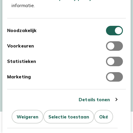
informatie.
Toestemmingsselectie
Noodzakelijk
Voorkeuren
Statistieken
Marketing
Auteursrecht © 2026 - Kees Smit Tuinmeubelen
Algemene voorwaarden
Privacy Statement
Disclaimer
Details tonen
Cookiebeleid
Toegankelijkheidsverklaring
Weigeren
Selectie toestaan
Oké
In Winkelwagen
Aantal