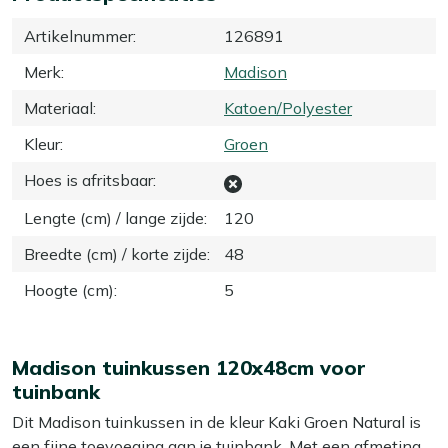
Artikelnummer
:
126891
Merk
:
Madison
Materiaal
:
Katoen/Polyester
Kleur
:
Groen
Hoes is afritsbaar
:
Lengte (cm) / lange zijde
:
120
Breedte (cm) / korte zijde
:
48
Hoogte (cm)
:
5
Madison tuinkussen 120x48cm voor
tuinbank
Dit Madison tuinkussen in de kleur Kaki Groen Natural is
een fijne toevoeging aan je tuinbank. Met een afmeting