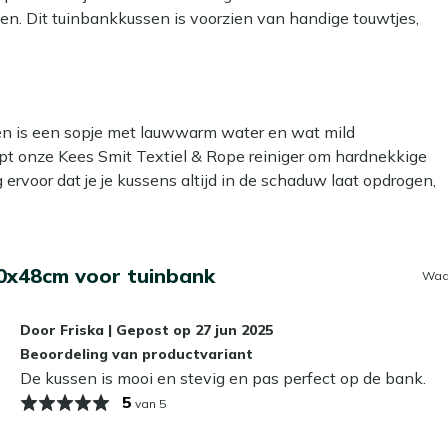
n. Dit tuinbankkussen is voorzien van handige touwtjes,
t het kussen altijd goed liggen, en verschuift het niet.
aktische kussen.
kken is een sopje met lauwwarm water en wat mild
lpt onze Kees Smit Textiel & Rope reiniger om hardnekkige
g ervoor dat je je kussens altijd in de schaduw laat opdrogen,
 om een beschermende laag aan te brengen met onze Kees
0x48cm voor tuinbank
er- en vuilafstotend, zodat ze langer schoon blijven. Dat
Waa
Door
Friska
|
Gepost op
27 jun 2025
 laten liggen?
Beoordeling van productvariant
De kussen is mooi en stevig en pas perfect op de bank.
e niet gebruikt. Zelfs de meest waterafstotende stoffen
5
van 5
schimmel kan veroorzaken. In de herfst en winter bewaar je
. Zo blijven ze langer mooi en fris!