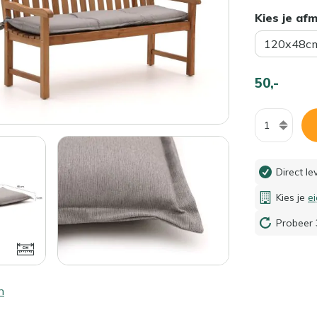
Kies je af
120x48c
50,-
Aantal
Direct l
Kies je
e
Probeer 
n