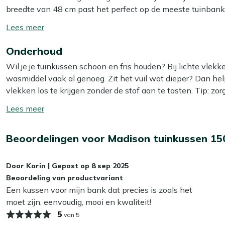
breedte van 48 cm past het perfect op de meeste tuinbanke
zodat je het kussen aan je tuinbank vast kunt maken. Zo blijf
Toon/verberg
Geniet van lange zomerdagen in stijl en comfort met dit pr
lees
Onderhoud
meer
Bekijk meer Tuinkussens
Wil je je tuinkussen schoon en fris houden? Bij lichte vle
Bekijk meer Tuinbankkussens
wasmiddel vaak al genoeg. Zit het vuil wat dieper? Dan he
vlekken los te krijgen zonder de stof aan te tasten. Tip: zor
zo voorkom je dat de kleur terugloopt.
Toon/verberg
lees
Wil je het jezelf nog makkelijker maken? Dan is het slim
meer
Beoordelingen voor Madison tuinkussen 15
Smit Textiel & Rope beschermer. Deze maakt je kussens wat
bespaart je weer schoonmaakwerk!
Door
Karin
|
Gepost op
8 sep 2025
Kan ik mijn tuinkussens het hele jaar buiten
Beoordeling van productvariant
Een kussen voor mijn bank dat precies is zoals het
Wij adviseren om je tuinkussens droog op te bergen als je z
moet zijn, eenvoudig, mooi en kwaliteit!
kunnen op termijn last krijgen van vocht, wat slijtage en 
5
van 5
je kussens het beste binnen of in een waterdichte opbergbox