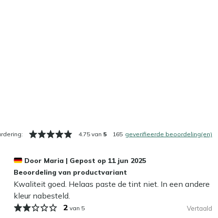
rdering:
4.75 van
5
165
geverifieerde beoordeling(en)
Door
Maria
|
Gepost op
11 jun 2025
Beoordeling van productvariant
Kwaliteit goed. Helaas paste de tint niet. In een andere
kleur nabesteld.
2
van 5
Vertaald