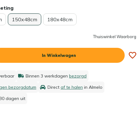
meting
m
150x48cm
180x48cm
Thuiswinkel Waarborg
In Winkelwagen
everbaar
Binnen 3 werkdagen
bezorgd
igen bezorgdatum
Direct
af te halen
in Almelo
30 dagen uit