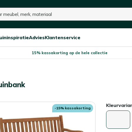
uininspiratie
Advies
Klantenservice
Open/sluit
Open/sluit
Open/sluit
Menu
Menu
Menu
15% kassakorting op de hele collectie
uinbank
Kleurvaria
-15% kassakorting