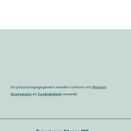
De persoonsgegegevens worden conform ons
Privacy
Statement
en
Cookiebeleid
verwerkt.