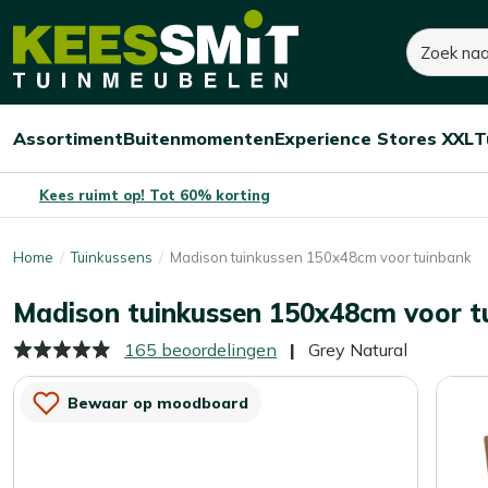
Kees
Zoeken
50,-
Smit
Tuinmeubelen
Assortiment
Buitenmomenten
Experience Stores XXL
T
Open/sluit
Open/sluit
Open/sluit
Menu
Menu
Menu
Kees ruimt op! Tot 60% korting
Home
Tuinkussens
Madison tuinkussen 150x48cm voor tuinbank
Madison tuinkussen 150x48cm voor t
165 beoordelingen
Grey Natural
Bewaar op moodboard