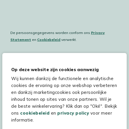
De persoonsgegegevens worden conform ons
Privacy
Statement
en
Cookiebeleid
verwerkt.
Hulp & service
Op deze website zijn cookies aanwezig
Wij kunnen dankzij de functionele en analytische
Assortiment
cookies de ervaring op onze webshop verbeteren
Kees Smit Tuinmeubelen
en dankzij marketingcookies ook persoonlijke
inhoud tonen op sites van onze partners. Wil je
Experience Stores XXL
de beste winkelervaring? Klik dan op "Oké". Bekijk
ons
cookiebeleid
en
privacy policy
voor meer
informatie.