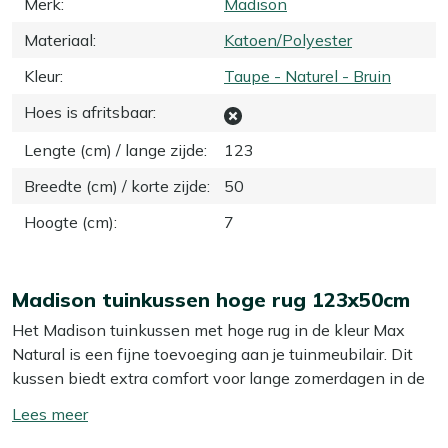
Merk
:
Madison
Materiaal
:
Katoen/Polyester
Kleur
:
Taupe - Naturel - Bruin
Hoes is afritsbaar
:
Lengte (cm) / lange zijde
:
123
Breedte (cm) / korte zijde
:
50
Hoogte (cm)
:
7
Madison tuinkussen hoge rug 123x50cm
Het Madison tuinkussen met hoge rug in de kleur Max
Natural is een fijne toevoeging aan je tuinmeubilair. Dit
kussen biedt extra comfort voor lange zomerdagen in de
tuin. Dankzij de stevige vulling zit je altijd comfortabel,
Toon/verberg
ook als je wat langer aan tafel zit. Dit kussen is ideaal
lees