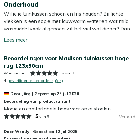
voor houten tuinstoelen, waar je nét dat extra beetje
Onderhoud
meer
zitcomfort wil. Met zijn afmetingen van 123x50 cm past
Wil je je tuinkussen schoon en fris houden? Bij lichte
het perfect op de meeste verstelbare tuinstoelen. Geniet
vlekken is een sopje met lauwwarm water en wat mild
van je tuin in stijl en comfort met dit praktische kussen.
wasmiddel vaak al genoeg. Zit het vuil wat dieper? Dan
helpt onze Kees Smit Textiel & Rope reiniger om
Bekijk meer Tuinkussens
Toon/verberg
hardnekkige vlekken los te krijgen zonder de stof aan te
Bekijk meer Dikke tuinkussens (houten stoelen)
lees
tasten. Tip: zorg ervoor dat je je kussens altijd in de
meer
Beoordelingen voor Madison tuinkussen hoge
schaduw laat opdrogen, zo voorkom je dat de kleur
rug 123x50cm
terugloopt.
Waardering:
5 van
5
Wil je het jezelf nog makkelijker maken? Dan is het slim
4
geverifieerde beoordeling(en)
om een beschermende laag aan te brengen met onze
Door
Jörg
|
Gepost op
25 jul 2026
Kees Smit Textiel & Rope beschermer. Deze maakt je
Beoordeling van productvariant
kussens water- en vuilafstotend, zodat ze langer schoon
Mooie en comfortabele hoes voor onze stoelen
blijven. Dat bespaart je weer schoonmaakwerk!
5
van 5
Vertaald
Kan ik mijn tuinkussens het hele jaar buiten
laten liggen?
Door
Wendy
|
Gepost op
12 jul 2025
Beoordeling van productvariant