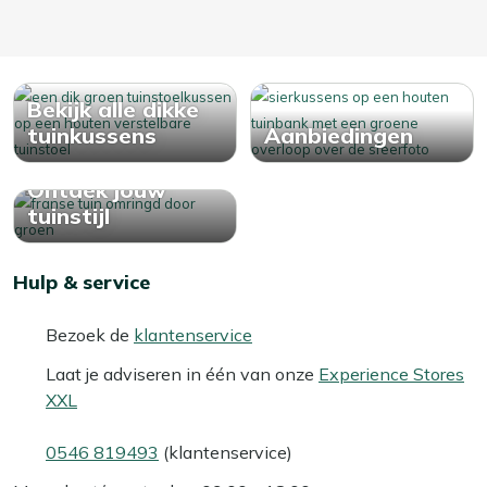
Bekijk alle dikke
tuinkussens
Aanbiedingen
Ontdek jouw
tuinstijl
Hulp & service
Bezoek de
klantenservice
Laat je adviseren in één van onze
Experience Stores
XXL
0546 819493
(klantenservice)