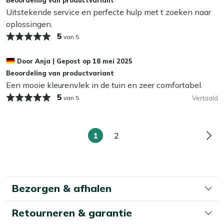
Wij adviseren om je tuinkussens droog op te bergen als je
Uitstekende service en perfecte hulp met t zoeken naar
ze niet gebruikt. Zelfs de meest waterafstotende stoffen
oplossingen.
kunnen op termijn last krijgen van vocht, wat slijtage en
5
van 5
schimmel kan veroorzaken. In de herfst en winter bewaar
je je kussens het beste binnen of in een waterdichte
Door
Anja
|
Gepost op
18 mei 2025
opbergbox. Zo blijven ze langer mooi en fris!
Beoordeling van productvariant
Een mooie kleurenvlek in de tuin en zeer comfortabel.
5
van 5
Vertaald
1
2
U
Pagina
Pag
lees
momenteel
pagina
Bezorgen & afhalen
Retourneren & garantie