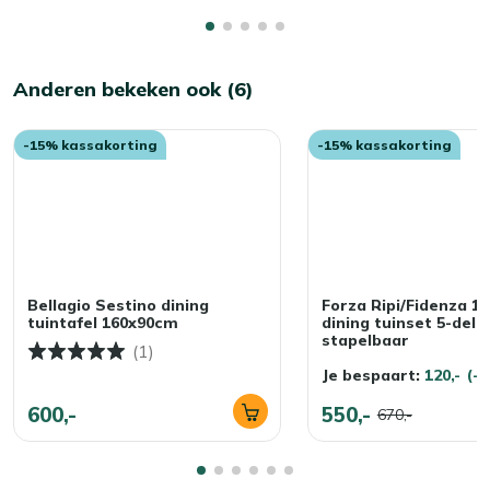
Bekijk meer Diningsets
Anderen bekeken ook (6)
-15% kassakorting
-15% kassakorting
Bellagio Sestino dining
Forza Ripi/Fidenza 1
tuintafel 160x90cm
dining tuinset 5-delig
stapelbaar
(1)
Je bespaart:
120,-
(-
600,-
550,-
670,-