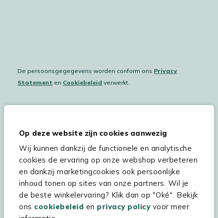
De persoonsgegegevens worden conform ons
Privacy
Statement
en
Cookiebeleid
verwerkt.
Hulp & service
Op deze website zijn cookies aanwezig
Wij kunnen dankzij de functionele en analytische
Assortiment
cookies de ervaring op onze webshop verbeteren
Kees Smit Tuinmeubelen
en dankzij marketingcookies ook persoonlijke
inhoud tonen op sites van onze partners. Wil je
Experience Stores XXL
de beste winkelervaring? Klik dan op "Oké". Bekijk
ons
cookiebeleid
en
privacy policy
voor meer