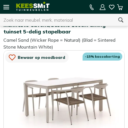
Kees
15% kassakorting op de hele collectie
Win
Smit
Zoeken
Home
Tuinsets
Tuinmeubelen
Manifesto Cavone/Sestino 160cm dining
tuinset 5-delig stapelbaar
Camel Sand (Wicker Rope = Natural) (Blad = Sintered
U heeft geen product(en) in uw winkelwagen.
Stone Mountain White)
-15% kassakorting
Bewaar op moodboard