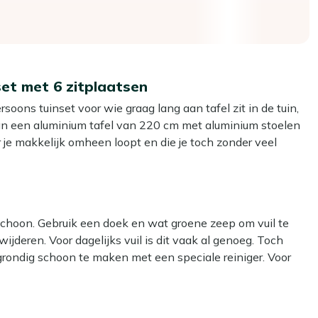
set met 6 zitplaatsen
soons tuinset voor wie graag lang aan tafel zit in de tuin,
n een aluminium tafel van 220 cm met aluminium stoelen
r je makkelijk omheen loopt en die je toch zonder veel
waarop je zowel doordeweeks kunt eten als in het weekend
et letterlijk goed.
 schoon. Gebruik een doek en wat groene zeep om vuil te
 sterk en kan niet doorroesten
ijderen. Voor dagelijks vuil is dit vaak al genoeg. Toch
als je je terras wilt schoonmaken of anders indelen
grondig schoon te maken met een speciale reiniger. Voor
ogt snel na een regenbui
face reiniger voor het aluminium tafelblad en frame, en Kees
nder dat je krap zit met borden en schalen
langs de rand van je terras