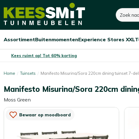
Kees
Zoeken
1.120,-
Dit product is niet op voorraad
Smit
Tuinmeubelen
Assortiment
Buitenmomenten
Experience Stores XXL
T
Open/sluit
Open/sluit
Open/sluit
Menu
Menu
Menu
Kees ruimt op! Tot 60% korting
Home
Tuinsets
Manifesto Misurina/Sora 220cm dining tuinset 7-del
Manifesto Misurina/Sora 220cm dining
Moss Green
Bewaar op moodboard