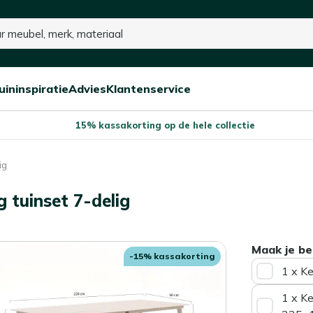
uininspiratie
Advies
Klantenservice
Open/sluit
Open/sluit
Open/sluit
Menu
Menu
Menu
15% kassakorting op de hele collectie
ig
 tuinset 7-delig
Maak je be
-15% kassakorting
1 x K
1 x K