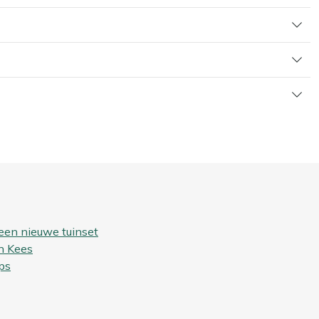
een nieuwe tuinset
n Kees
ps