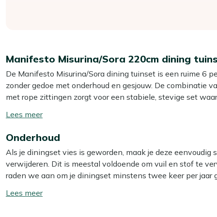
Manifesto Misurina/Sora 220cm dining tuin
De Manifesto Misurina/Sora dining tuinset is een ruime 6 per
zonder gedoe met onderhoud en gesjouw. De combinatie va
met rope zittingen zorgt voor een stabiele, stevige set waa
moeite kunt verplaatsen. Zoek je een strakke, groene set 
Toon/verberg
lang natafelen met vrienden of familie? Dan zit je met deze s
lees
Onderhoud
meer
Eigenschappen
Als je diningset vies is geworden, maak je deze eenvoudig
Aluminium tafelblad en onderstel:
licht van gewicht,
verwijderen. Dit is meestal voldoende om vuil en stof te verw
Aluminium stoelframe:
je tilt de stoelen makkelijk op 
raden we aan om je diningset minstens twee keer per jaar 
Rope zitting:
vormt zich prettig naar je lichaam en dro
het beste resultaat gebruik je dan onze Kees Smit Multi-sur
Toon/verberg
Tafel van 220 cm lang:
geeft ruimte aan 6 personen zo
Smit Textiel & Rope reiniger voor de rope zitting.
lees
Rechthoekige vorm:
past makkelijk tegen een muur of 
meer