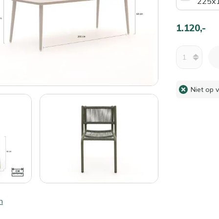
225x
1.120,-
Aantal
Niet op 
n