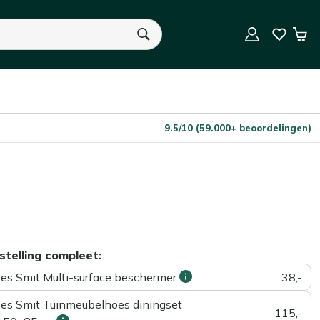
Niet op voorraad
Aantal
Win
U heeft geen product(en) in uw winkelwagen.
9.5/10 (59.000+ beoordelingen)
stelling compleet:
ees Smit Multi-surface beschermer
38,-
ees Smit Tuinmeubelhoes diningset
115,-