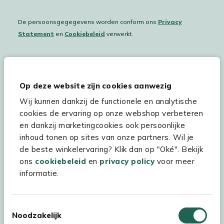
De persoonsgegegevens worden conform ons
Privacy
Statement
en
Cookiebeleid
verwerkt.
Hulp & service
Op deze website zijn cookies aanwezig
Wij kunnen dankzij de functionele en analytische
Assortiment
cookies de ervaring op onze webshop verbeteren
Kees Smit Tuinmeubelen
en dankzij marketingcookies ook persoonlijke
inhoud tonen op sites van onze partners. Wil je
Experience Stores XXL
de beste winkelervaring? Klik dan op "Oké". Bekijk
ons
cookiebeleid
en
privacy policy
voor meer
informatie.
Toestemmingsselectie
Noodzakelijk