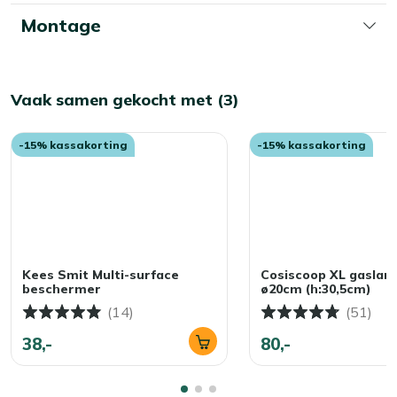
Montage
Vaak samen gekocht met (3)
-15% kassakorting
-15% kassakorting
Kees Smit Multi-surface
Cosiscoop XL gaslan
beschermer
ø20cm (h:30,5cm)
(14)
(51)
38,-
80,-