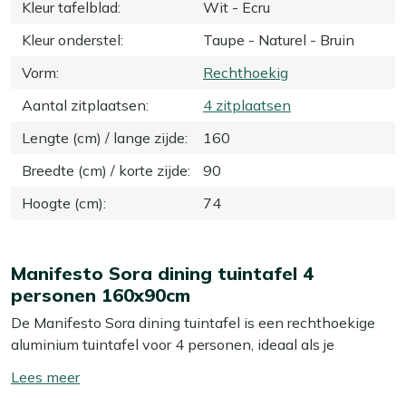
Kleur tafelblad
:
Wit - Ecru
Kleur onderstel
:
Taupe - Naturel - Bruin
Vorm
:
Rechthoekig
Aantal zitplaatsen
:
4 zitplaatsen
Lengte (cm) / lange zijde
:
160
Breedte (cm) / korte zijde
:
90
Hoogte (cm)
:
74
Manifesto Sora dining tuintafel 4
personen 160x90cm
De Manifesto Sora dining tuintafel is een rechthoekige
aluminium tuintafel voor 4 personen, ideaal als je
compact wilt zitten maar wel lekker de ruimte wilt
Toon/verberg
hebben voor borden en schalen. Het tafelblad en
lees