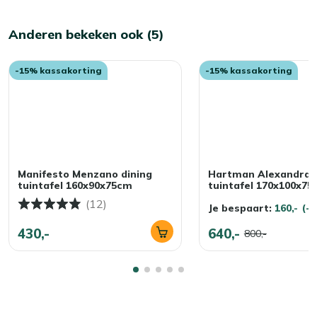
Anderen bekeken ook (5)
-15% kassakorting
-15% kassakorting
Manifesto Menzano dining
Hartman Alexandra d
tuintafel 160x90x75cm
tuintafel 170x100x7
(12)
Je bespaart:
160,-
(-
430,-
640,-
800,-