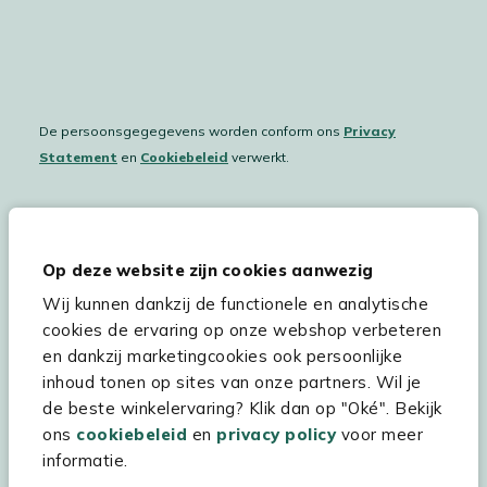
De persoonsgegegevens worden conform ons
Privacy
Statement
en
Cookiebeleid
verwerkt.
Hulp & service
Op deze website zijn cookies aanwezig
Wij kunnen dankzij de functionele en analytische
Assortiment
cookies de ervaring op onze webshop verbeteren
Kees Smit Tuinmeubelen
en dankzij marketingcookies ook persoonlijke
inhoud tonen op sites van onze partners. Wil je
Experience Stores XXL
de beste winkelervaring? Klik dan op "Oké". Bekijk
ons
cookiebeleid
en
privacy policy
voor meer
informatie.