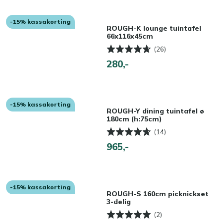
-15% kassakorting
ROUGH-K lounge tuintafel
66x116x45cm
(26)
280,-
-15% kassakorting
ROUGH-Y dining tuintafel ø
180cm (h:75cm)
(14)
965,-
-15% kassakorting
ROUGH-S 160cm picknickset
3-delig
(2)