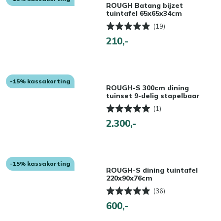
ROUGH Batang bijzet
tuintafel 65x65x34cm
(19)
210,-
-15% kassakorting
ROUGH-S 300cm dining
tuinset 9-delig stapelbaar
(1)
2.300,-
-15% kassakorting
ROUGH-S dining tuintafel
220x90x76cm
(36)
600,-