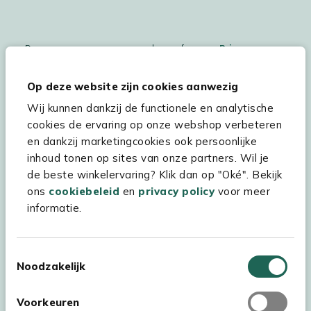
De persoonsgegegevens worden conform ons
Privacy
Statement
en
Cookiebeleid
verwerkt.
Op deze website zijn cookies aanwezig
Wij kunnen dankzij de functionele en analytische
cookies de ervaring op onze webshop verbeteren
Hulp & service
en dankzij marketingcookies ook persoonlijke
inhoud tonen op sites van onze partners. Wil je
Assortiment
de beste winkelervaring? Klik dan op "Oké". Bekijk
Kees Smit Tuinmeubelen
ons
cookiebeleid
en
privacy policy
voor meer
informatie.
Experience Stores XXL
Toestemmingsselectie
Noodzakelijk
Voorkeuren