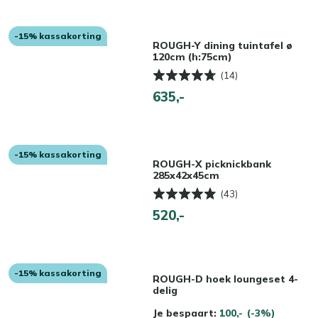
-15% kassakorting
ROUGH-Y dining tuintafel ø
120cm (h:75cm)
(14)
635,-
-15% kassakorting
ROUGH-X picknickbank
285x42x45cm
(43)
520,-
-15% kassakorting
ROUGH-D hoek loungeset 4-
delig
Je bespaart:
100,-
(-3%)