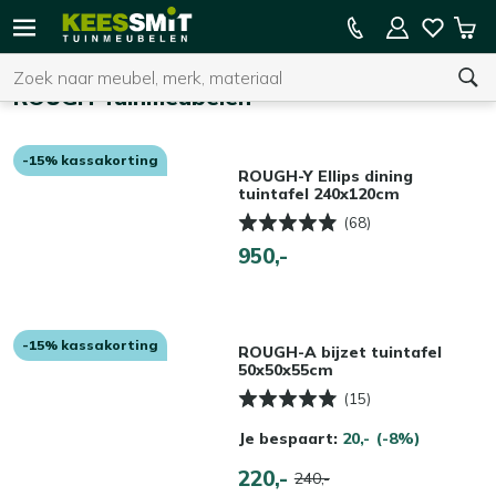
Kees
15% kassakorting op de hele collectie
Win
Smit
Zoeken
Home
Tuinmeubelen
ROUGH Tuinmeubelen
-15% kassakorting
U heeft geen product(en) in uw winkelwagen.
ROUGH-Y Ellips dining
tuintafel 240x120cm
(68)
950,-
-15% kassakorting
ROUGH-A bijzet tuintafel
50x50x55cm
(15)
Je bespaart:
20,-
(-8%)
220,-
240,-