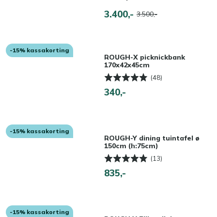
3.400,-
3.500,-
-15% kassakorting
ROUGH-X picknickbank
170x42x45cm
(48)
340,-
-15% kassakorting
ROUGH-Y dining tuintafel ø
150cm (h:75cm)
(13)
835,-
-15% kassakorting