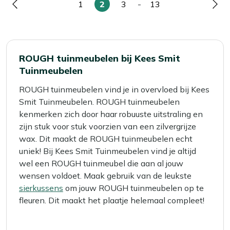
1
2
3
-
13
Pagina
Pagina
U
Pagina
Pagina
Pag
lees
momenteel
pagina
ROUGH tuinmeubelen bij Kees Smit
Tuinmeubelen
ROUGH tuinmeubelen vind je in overvloed bij Kees
Smit Tuinmeubelen. ROUGH tuinmeubelen
kenmerken zich door haar robuuste uitstraling en
zijn stuk voor stuk voorzien van een zilvergrijze
wax. Dit maakt de ROUGH tuinmeubelen echt
uniek! Bij Kees Smit Tuinmeubelen vind je altijd
wel een ROUGH tuinmeubel die aan al jouw
wensen voldoet. Maak gebruik van de leukste
sierkussens
om jouw ROUGH tuinmeubelen op te
fleuren. Dit maakt het plaatje helemaal compleet!