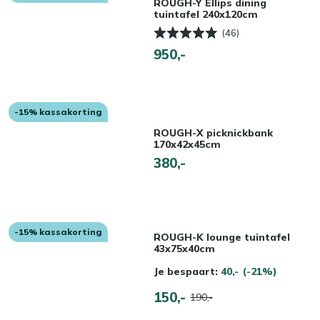
ROUGH-Y Ellips dining
tuintafel 240x120cm
(46)
950,-
-15% kassakorting
ROUGH-X picknickbank
170x42x45cm
380,-
-15% kassakorting
ROUGH-K lounge tuintafel
43x75x40cm
Je bespaart:
40,-
(-21%)
150,-
190,-