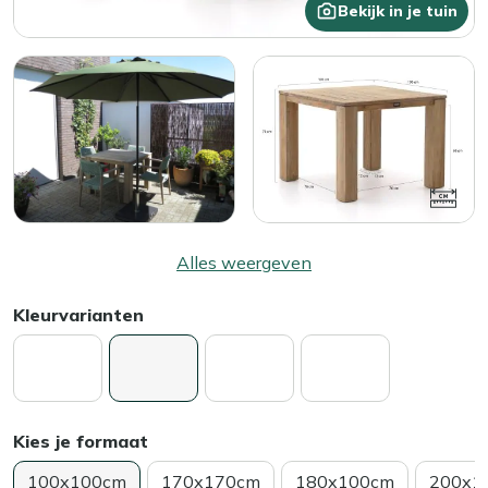
Bekijk in je tuin
Alles weergeven
Kleurvarianten
Kies je formaat
100x100cm
170x170cm
180x100cm
200x1