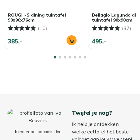
ROUGH-S dining tuintafel
Bellagio Lagundo din
90x90x76cm
tuintafel 90x90cm
(10)
(37)
385,-
495,-
Twijfel je nog?
Ik help je ontdekken
welke eettafel het beste
Tuinmeubelspecialist Ivo
voldoet aan jouw wensen!