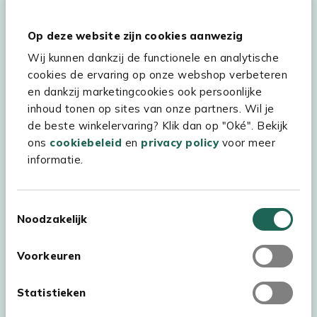
Hulp & service
Op deze website zijn cookies aanwezig
Wij kunnen dankzij de functionele en analytische
Assortiment
cookies de ervaring op onze webshop verbeteren
Kees Smit Tuinmeubelen
en dankzij marketingcookies ook persoonlijke
inhoud tonen op sites van onze partners. Wil je
Experience Stores XXL
de beste winkelervaring? Klik dan op "Oké". Bekijk
ons
cookiebeleid
en
privacy policy
voor meer
informatie.
Toestemmingsselectie
Noodzakelijk
Voorkeuren
Statistieken