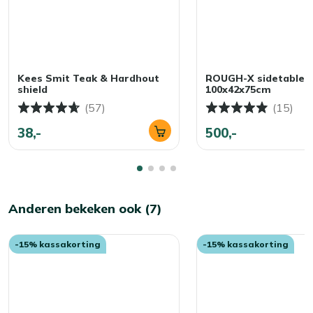
Kees Smit Teak & Hardhout
ROUGH-X sidetable
shield
100x42x75cm
(57)
(15)
38,-
500,-
Anderen bekeken ook (7)
-15% kassakorting
-15% kassakorting