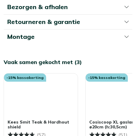
kleuren zo lang mogelijk mooi houden, en jezelf
Bezorgen & afhalen
schoonmaakwerk besparen in het voorjaar? Dan is het
slim om je tuintafel in de herfst en winter droog op te
Retourneren & garantie
bergen. Denk aan een schuur, overkapping of
beschermhoes. Kleine moeite, groot verschil.
Montage
Vaak samen gekocht met (3)
-15% kassakorting
-15% kassakorting
Kees Smit Teak & Hardhout
Cosiscoop XL gaslan
shield
ø20cm (h:30,5cm)
(57)
(51)