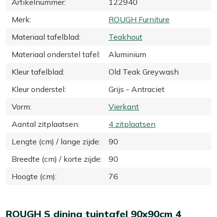
Artikelnummer
:
122940
Merk
:
ROUGH Furniture
Materiaal tafelblad
:
Teakhout
Materiaal onderstel tafel
:
Aluminium
Kleur tafelblad
:
Old Teak Greywash
Kleur onderstel
:
Grijs - Antraciet
Vorm
:
Vierkant
Aantal zitplaatsen
:
4 zitplaatsen
Lengte (cm) / lange zijde
:
90
Breedte (cm) / korte zijde
:
90
Hoogte (cm)
:
76
ROUGH S dining tuintafel 90x90cm 4