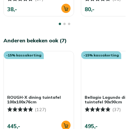
38,-
80,-
Anderen bekeken ook (7)
-15% kassakorting
-15% kassakorting
ROUGH-X dining tuintafel
Bellagio Lagundo din
100x100x76cm
tuintafel 90x90cm
(127)
(37)
445,-
495,-