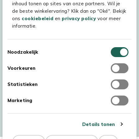
inhoud tonen op sites van onze partners. Wil je
Experience Stores XXL
de beste winkelervaring? Klik dan op "Oké". Bekijk
ons
cookiebeleid
en
privacy policy
voor meer
informatie.
Toestemmingsselectie
Noodzakelijk
Voorkeuren
Statistieken
Marketing
Auteursrecht © 2026 - Kees Smit Tuinmeubelen
Algemene voorwaarden
Privacy Statement
Disclaimer
Details tonen
Cookiebeleid
Toegankelijkheidsverklaring