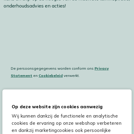
onderhoudsadvies en acties!
De persoonsgegegevens worden conform ons
Privacy
Statement
en
Cookiebeleid
verwerkt.
Hulp & service
Op deze website zijn cookies aanwezig
Wij kunnen dankzij de functionele en analytische
Assortiment
cookies de ervaring op onze webshop verbeteren
Kees Smit Tuinmeubelen
en dankzij marketingcookies ook persoonlijke