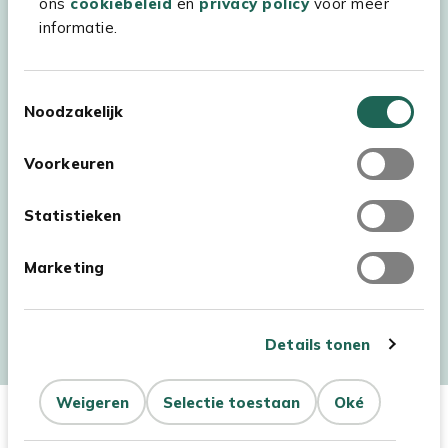
ons
cookiebeleid
en
privacy policy
voor meer
informatie.
Toestemmingsselectie
Noodzakelijk
Voorkeuren
Statistieken
Marketing
Auteursrecht © 2026 - Kees Smit Tuinmeubelen
Algemene voorwaarden
Privacy Statement
Disclaimer
Details tonen
Cookiebeleid
Toegankelijkheidsverklaring
Weigeren
Selectie toestaan
Oké
In Winkelwagen
Aantal