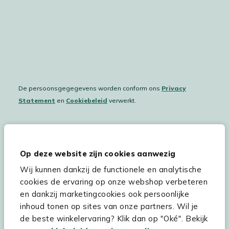
De persoonsgegegevens worden conform ons
Privacy
Statement
en
Cookiebeleid
verwerkt.
Hulp & service
Op deze website zijn cookies aanwezig
Wij kunnen dankzij de functionele en analytische
Assortiment
cookies de ervaring op onze webshop verbeteren
Kees Smit Tuinmeubelen
en dankzij marketingcookies ook persoonlijke
inhoud tonen op sites van onze partners. Wil je
Experience Stores XXL
de beste winkelervaring? Klik dan op "Oké". Bekijk