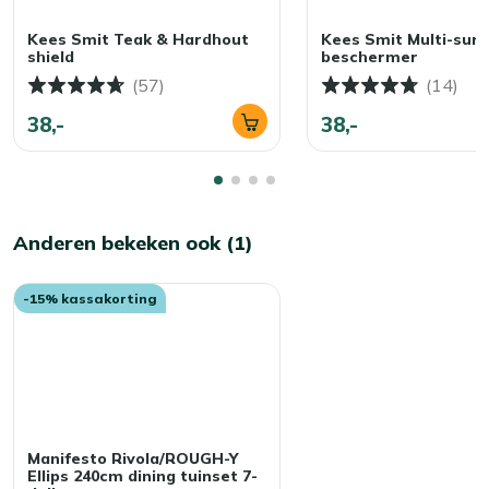
beschermhoes. Kleine moeite, groot verschil.
Kees Smit Teak & Hardhout
Kees Smit Multi-surf
shield
beschermer
(57)
(14)
38,-
38,-
Anderen bekeken ook (1)
-15% kassakorting
Manifesto Rivola/ROUGH-Y
Ellips 240cm dining tuinset 7-