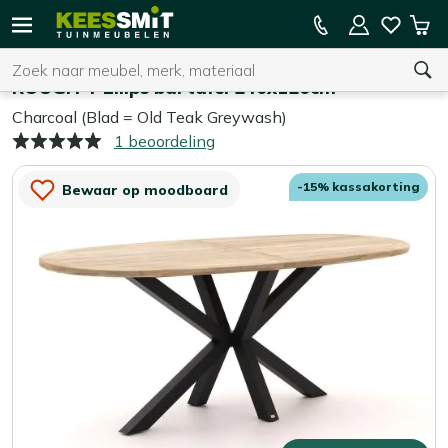
Kees
15% kassakorting op de hele collectie
Win
Smit
Zoeken
Home
Tuintafels
Tuinmeubelen
ROUGH-Y Ellips bartafel 240x120cm
Charcoal (Blad = Old Teak Greywash)
1 beoordeling
U heeft geen product(en) in uw winkelwagen.
-15% kassakorting
Bewaar op moodboard