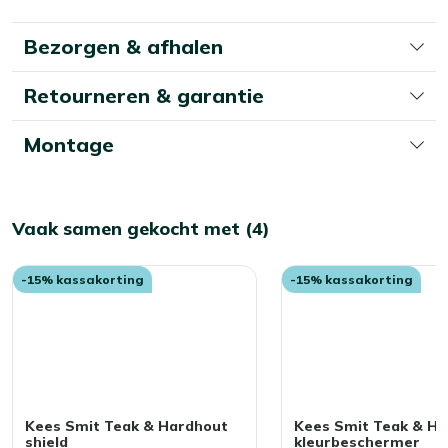
schoonmaakwerk besparen in het voorjaar? Dan is het
pagina
slim om je tuintafel in de herfst en winter droog op te
Bezorgen & afhalen
bergen. Denk aan een schuur, overkapping of
beschermhoes. Kleine moeite, groot verschil.
Retourneren & garantie
Montage
Vaak samen gekocht met (4)
-15% kassakorting
-15% kassakorting
Kees Smit Teak & Hardhout
Kees Smit Teak & H
shield
kleurbeschermer