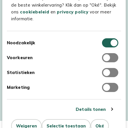
Experience Stores XXL
de beste winkelervaring? Klik dan op "Oké". Bekijk
ons
cookiebeleid
en
privacy policy
voor meer
informatie.
Toestemmingsselectie
Noodzakelijk
Voorkeuren
Statistieken
Marketing
Auteursrecht © 2026 - Kees Smit Tuinmeubelen
Algemene voorwaarden
Privacy Statement
Disclaimer
Details tonen
Cookiebeleid
Toegankelijkheidsverklaring
Weigeren
Selectie toestaan
Oké