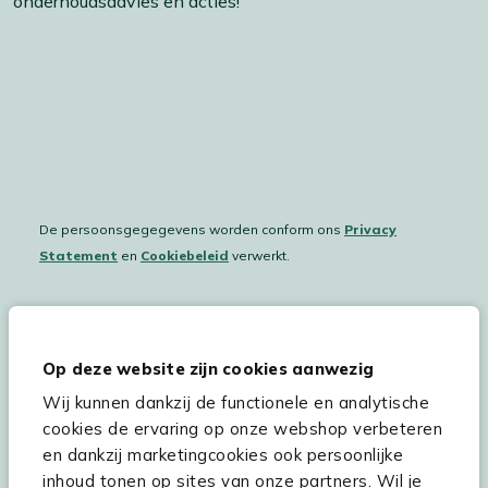
onderhoudsadvies en acties!
De persoonsgegegevens worden conform ons
Privacy
Statement
en
Cookiebeleid
verwerkt.
Hulp & service
Op deze website zijn cookies aanwezig
Wij kunnen dankzij de functionele en analytische
Assortiment
cookies de ervaring op onze webshop verbeteren
Kees Smit Tuinmeubelen
en dankzij marketingcookies ook persoonlijke
inhoud tonen op sites van onze partners. Wil je