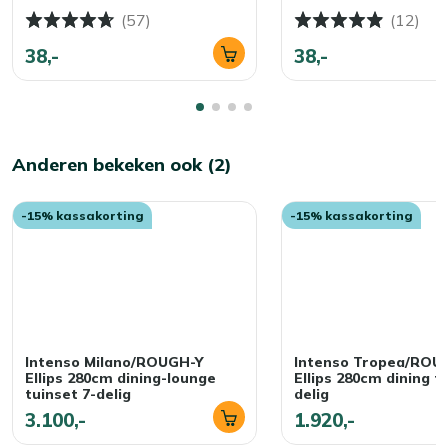
(57)
(12)
38,-
38,-
Anderen bekeken ook (2)
-15% kassakorting
-15% kassakorting
Intenso Milano/ROUGH-Y
Intenso Tropea/ROU
Ellips 280cm dining-lounge
Ellips 280cm dining t
tuinset 7-delig
delig
3.100,-
1.920,-