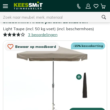
Kees
15% kassakorting op de hele collectie
Win
Smit
Zoeken
Home
Parasols
Tuinmeubelen
Shadowline Aruba parasol 250x250cm
Light Taupe (incl. 50 kg voet) (incl. beschermhoes)
3 beoordelingen
U heeft geen product(en) in uw winkelwagen.
-15% kassakorting
Bewaar op moodboard