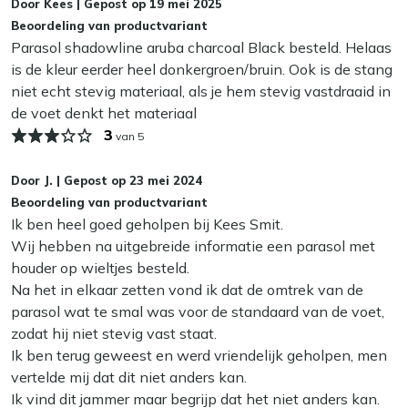
Door
Kees
|
Gepost op
19 mei 2025
Tijdens de wintermaanden is het beter om je parasol
Bekijk meer Parasols
Beoordeling van productvariant
binnen op te bergen. Lukt dat niet? Zorg er dan voor dat
Bekijk meer Staande parasols
Parasol shadowline aruba charcoal Black besteld. Helaas
hij volledig droog is voordat je hem onder een hoes zet. Zo
is de kleur eerder heel donkergroen/bruin. Ook is de stang
voorkom je schimmel en vlekken.
niet echt stevig materiaal, als je hem stevig vastdraaid in
de voet denkt het materiaal
Een extra tip: zet je parasol in het najaar nog een keer
3
van 5
open op een zonnige dag. Even laten luchten zorgt ervoor
dat hij fris blijft. Met het juiste onderhoud gaat je parasol
Door
J.
|
Gepost op
23 mei 2024
jarenlang mee. Kleine moeite, groot plezier!
Beoordeling van productvariant
Ik ben heel goed geholpen bij Kees Smit.
Wij hebben na uitgebreide informatie een parasol met
houder op wieltjes besteld.
Na het in elkaar zetten vond ik dat de omtrek van de
parasol wat te smal was voor de standaard van de voet,
zodat hij niet stevig vast staat.
Ik ben terug geweest en werd vriendelijk geholpen, men
vertelde mij dat dit niet anders kan.
Ik vind dit jammer maar begrijp dat het niet anders kan.