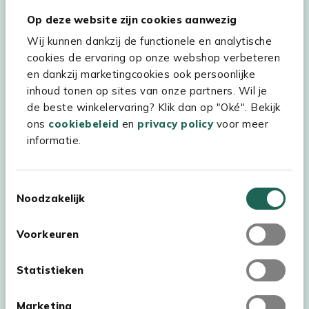
Hulp & service
Op deze website zijn cookies aanwezig
Wij kunnen dankzij de functionele en analytische
Assortiment
cookies de ervaring op onze webshop verbeteren
Kees Smit Tuinmeubelen
en dankzij marketingcookies ook persoonlijke
inhoud tonen op sites van onze partners. Wil je
Experience Stores XXL
de beste winkelervaring? Klik dan op "Oké". Bekijk
ons
cookiebeleid
en
privacy policy
voor meer
informatie.
Toestemmingsselectie
Noodzakelijk
Voorkeuren
Statistieken
Marketing