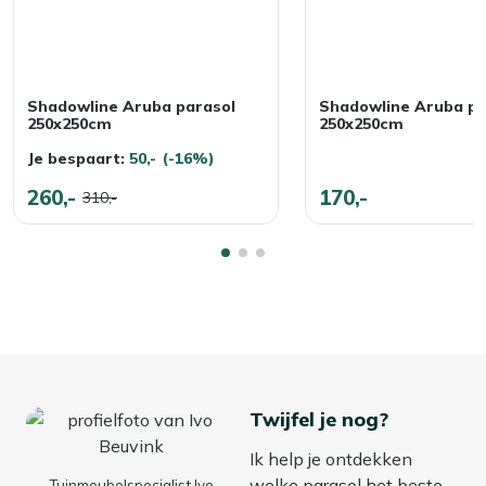
Shadowline Aruba parasol
Shadowline Aruba pa
250x250cm
250x250cm
Je bespaart:
50,-
(-16%)
260,-
170,-
310,-
Twijfel je nog?
Ik help je ontdekken
welke parasol het beste
Tuinmeubelspecialist Ivo