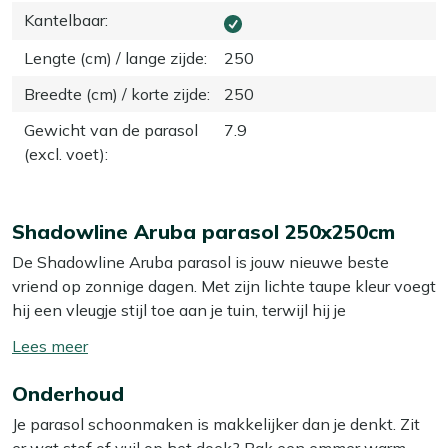
Kantelbaar
:
Lengte (cm) / lange zijde
:
250
Breedte (cm) / korte zijde
:
250
Gewicht van de parasol
7.9
(excl. voet)
:
Shadowline Aruba parasol 250x250cm
De Shadowline Aruba parasol is jouw nieuwe beste
vriend op zonnige dagen. Met zijn lichte taupe kleur voegt
hij een vleugje stijl toe aan je tuin, terwijl hij je
tegelijkertijd beschermt tegen de zon. Deze parasol is
Toon/verberg
niet alleen een lust voor het oog, maar ook ontzettend
lees
praktisch. Dankzij de handige draaihendel open je hem in
Onderhoud
meer
een handomdraai, zodat je snel kunt genieten van een
Je parasol schoonmaken is makkelijker dan je denkt. Zit
schaduwrijke plek. En met de bijgeleverde voet van 50 kg
er wat stof of vuil op het doek? Pak een emmer warm