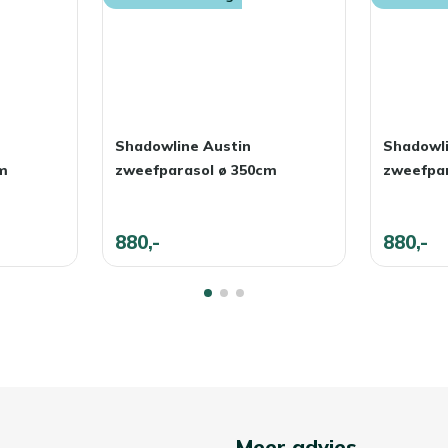
Shadowline Austin
Shadowli
m
zweefparasol ø 350cm
zweefpa
880,-
880,-
Meer advies