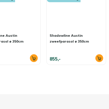
ne Austin
Shadowline Austin
rasol ø 350cm
zweefparasol ø 350cm
855,-