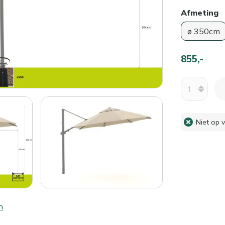
Afmeting
ø 350cm
855,-
Aantal
Niet op 
n