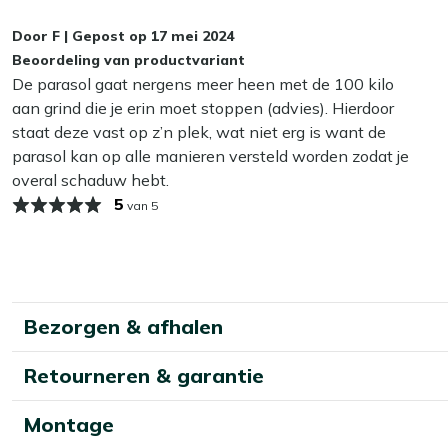
Textiel & Rope reiniger. Die is makkelijk in gebruik en zorgt 
Draaihendel
: Met de draaihendel open en sluit je de pa
Door
F
|
Gepost op
17 mei 2024
eenvoudig gebruik.
Zo blijft je parasol langer mooi
Beoordeling van productvariant
Ruime schaduwplek
: Biedt ruimte voor 6 tot 8 zitplaa
De parasol gaat nergens meer heen met de 100 kilo
Zonlicht kan de kleur van je parasol laten teruglopen, voora
loungeset. Heerlijk voor lange zomeravonden met vriend
aan grind die je erin moet stoppen (advies). Hierdoor
parasolhoes wanneer je hem niet gebruikt. Tijdens de wint
staat deze vast op z’n plek, wat niet erg is want de
Lukt dat niet? Zorg er dan voor dat hij volledig droog is v
Bekijk meer Parasols
parasol kan op alle manieren versteld worden zodat je
vlekken.
Bekijk meer Zweefparasols
overal schaduw hebt.
5
van 5
Een extra tip: zet je parasol in het najaar nog een keer op
hij fris blijft. Met het juiste onderhoud gaat je parasol jaren
Bezorgen & afhalen
Retourneren & garantie
Montage