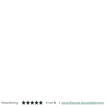
Waardering:
5 van
5
1
geverifieerde beoordeling(en)