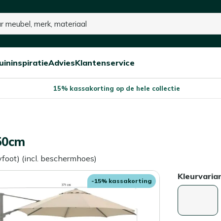
uininspiratie
Advies
Klantenservice
Open/sluit
Open/sluit
Open/sluit
Menu
Menu
Menu
15% kassakorting op de hele collectie
50cm
yfoot) (incl. beschermhoes)
Kleurvaria
-15% kassakorting