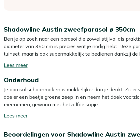
Shadowline Austin zweefparasol ø 350cm
Ben je op zoek naar een parasol die zowel stijlvol als pra
diameter van 350 cm is precies wat je nodig hebt. Deze par
tuinset, maar is ook supermakkelijk te bedienen dankzij d
dat je je tuinmeubelen er moeiteloos onder kunt plaatsen, 
Toon/verberg
Terra Easyfoot en beschermhoes is deze parasol direct kla
lees
Geniet de hele dag door van een koele plek in je tuin en m
Onderhoud
meer
Je parasol schoonmaken is makkelijker dan je denkt. Zit er
Eigenschappen
doe er een beetje groene zeep in en neem het doek voorzic
360 graden draaibaar
: Draai de parasol eenvoudig me
meenemen, gewoon met hetzelfde sopje.
Lekker makkelijk én super praktisch!
Toon/verberg
Inclusief Terra Easyfoot
: Met de bijgeleverde voet blijf
Wil je langer genieten van een schone parasol? Behandel 
lees
gebruik. Superhandig!
beschermer. Dit beschermende laagje stoot water en vuil af, 
meer
Inclusief beschermhoes
: De bijpassende hoes bescher
Beoordelingen voor Shadowline Austin zw
schoonmaakwerk! We raden aan om je parasol twee keer per
langer mooi blijft en je er extra lang van kunt genieten.