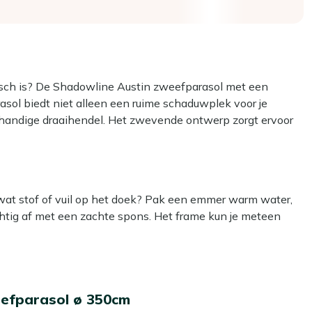
ktisch is? De Shadowline Austin zweefparasol met een
asol biedt niet alleen een ruime schaduwplek voor je
e handige draaihendel. Het zwevende ontwerp zorgt ervoor
zonder dat er een paal in de weg staat. Met de meegeleverde
ar voor gebruik en beschermd tegen alle weersinvloeden.
aak je klaar voor lange, ontspannen zomerdagen!
 wat stof of vuil op het doek? Pak een emmer warm water,
htig af met een zachte spons. Het frame kun je meteen
e met de zon en geniet de hele dag door van schaduw.
t je parasol altijd stevig staan en is hij direct klaar voor
het doek dan met onze Kees Smit Textiel & Rope
zodat je parasol langer mooi blijft. Dat scheelt je weer
mt je parasol tegen alle weersinvloeden, zodat de kleur
eefparasol ø 350cm
 jaar goed grondig te maken. Gebruik daarvoor onze