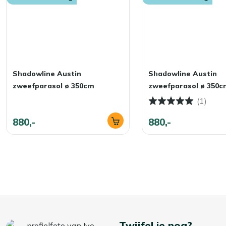
Shadowline Austin
Shadowline Austin
zweefparasol ø 350cm
zweefparasol ø 350c
(1)
880,-
880,-
Twijfel je nog?