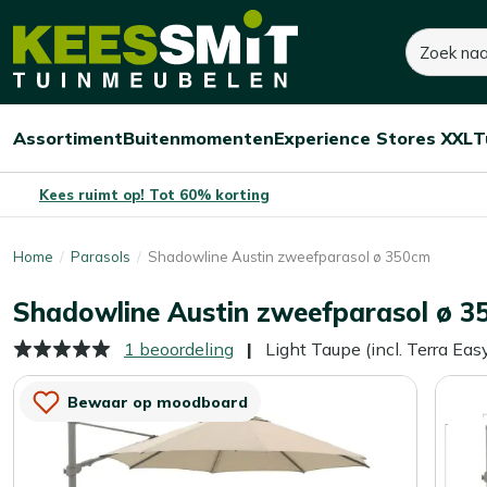
Kees
Zoeken
855,-
Dit product is niet op voorraad
Smit
Tuinmeubelen
Assortiment
Buitenmomenten
Experience Stores XXL
T
Open/sluit
Open/sluit
Open/sluit
Menu
Menu
Menu
Kees ruimt op! Tot 60% korting
Home
Parasols
Shadowline Austin zweefparasol ø 350cm
Shadowline Austin zweefparasol ø 3
1 beoordeling
Light Taupe (incl. Terra Eas
Bewaar op moodboard