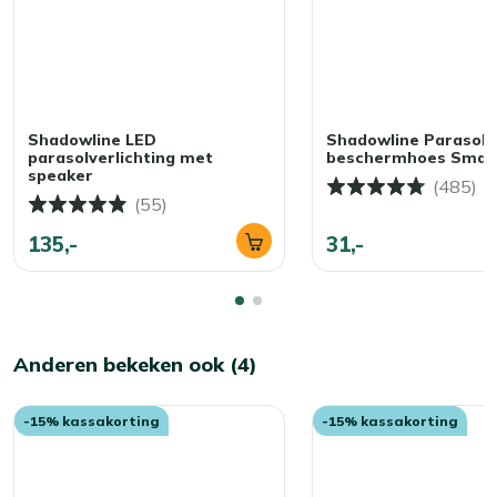
Shadowline LED
Shadowline Parasol
parasolverlichting met
beschermhoes Small
speaker
(485)
(55)
135,-
31,-
Anderen bekeken ook (4)
-15% kassakorting
-15% kassakorting