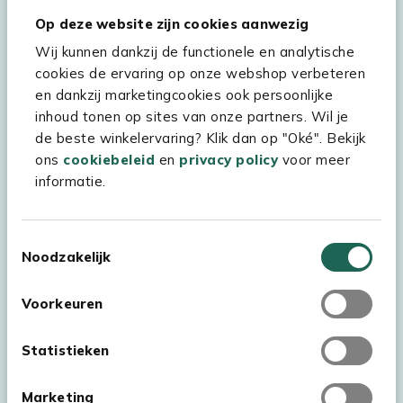
Hulp & service
Op deze website zijn cookies aanwezig
Wij kunnen dankzij de functionele en analytische
Assortiment
cookies de ervaring op onze webshop verbeteren
Kees Smit Tuinmeubelen
en dankzij marketingcookies ook persoonlijke
inhoud tonen op sites van onze partners. Wil je
Experience Stores XXL
de beste winkelervaring? Klik dan op "Oké". Bekijk
ons
cookiebeleid
en
privacy policy
voor meer
informatie.
Toestemmingsselectie
Noodzakelijk
Voorkeuren
Statistieken
Marketing