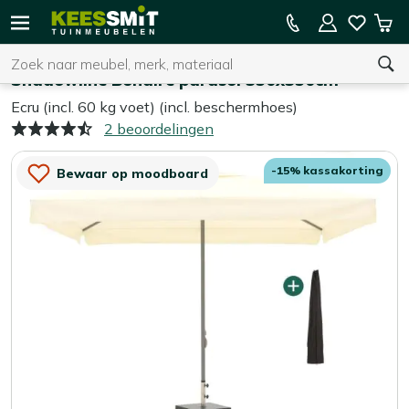
Kees
15% kassakorting op de hele collectie
Win
Smit
Zoeken
Home
Parasols
Tuinmeubelen
Shadowline Bonaire parasol 350x350cm
Ecru (incl. 60 kg voet) (incl. beschermhoes)
2 beoordelingen
U heeft geen product(en) in uw winkelwagen.
-15% kassakorting
Bewaar op moodboard