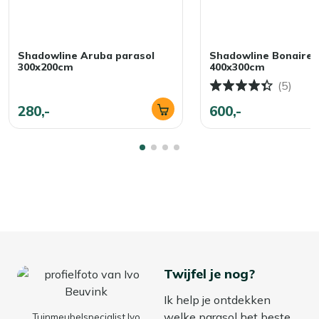
Shadowline Aruba parasol
Shadowline Bonaire 
300x200cm
400x300cm
(5)
280,-
600,-
Twijfel je nog?
Ik help je ontdekken
welke parasol het beste
Tuinmeubelspecialist Ivo