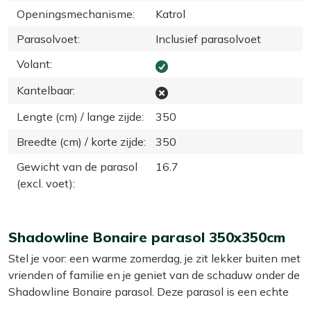
Openingsmechanisme
:
Katrol
Parasolvoet
:
Inclusief parasolvoet
Volant
:
Kantelbaar
:
Lengte (cm) / lange zijde
:
350
Breedte (cm) / korte zijde
:
350
Gewicht van de parasol
16.7
(excl. voet)
:
Shadowline Bonaire parasol 350x350cm
Stel je voor: een warme zomerdag, je zit lekker buiten met
vrienden of familie en je geniet van de schaduw onder de
Shadowline Bonaire parasol. Deze parasol is een echte
blikvanger in je tuin en biedt een ruime schaduwplek voor