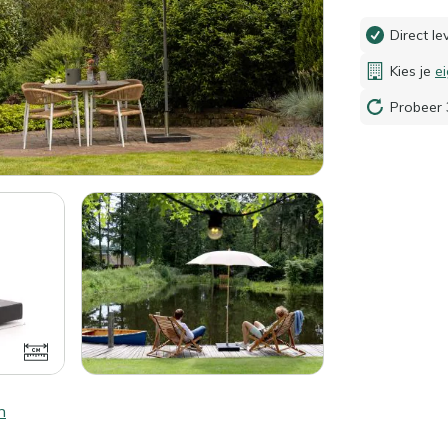
Direct l
Kies je
e
Probeer 
n