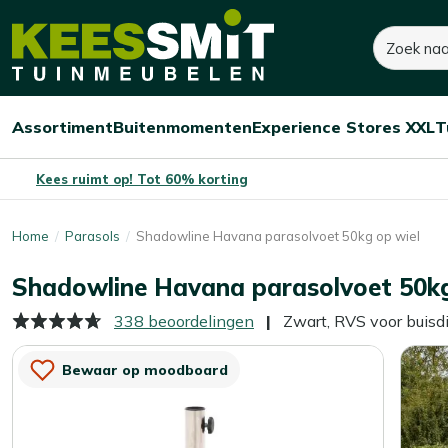
Kees
Zoeken
140,-
Smit
Tuinmeubelen
Assortiment
Buitenmomenten
Experience Stores XXL
T
Open/sluit
Open/sluit
Open/sluit
Menu
Menu
Menu
Kees ruimt op! Tot 60% korting
Home
Parasols
Shadowline Havana parasolvoet 50kg op wiel
Shadowline Havana parasolvoet 50kg
338 beoordelingen
Zwart, RVS voor buis
Bewaar op moodboard