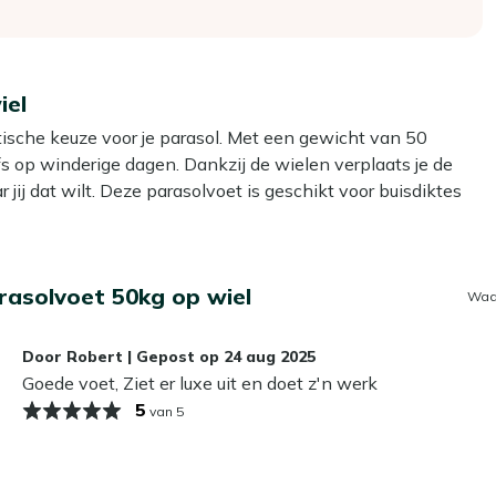
iel
ische keuze voor je parasol. Met een gewicht van 50
elfs op winderige dagen. Dankzij de wielen verplaats je de
 jij dat wilt. Deze parasolvoet is geschikt voor buisdiktes
de parasols.
asolvoet 50kg op wiel
Waa
ateriaal dat bestand is tegen alle weersomstandigheden en
 staat en niet omvalt bij een windvlaag.
Door
Robert
|
Gepost op
24 aug 2025
 voet de nodige stabiliteit voor je parasol. Hierdoor blijft
Goede voet, Ziet er luxe uit en doet z'n werk
5
van 5
voorzien van een RVS houder die geschikt is voor buisdiktes
 scala aan parasols.