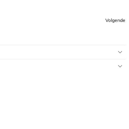
Volgende
ina
Pagin