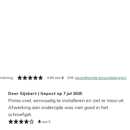
rdering:
4.65 van
5
338
geverifieerde beoordeling(en)
Door
Gijsbert
|
Gepost op
7 jul 2025
Prima voet, eenvoudig te installeren en ziet er mooi uit.
Afwerking aan onderzijde was niet goed in het
schroefgat.
4
van 5