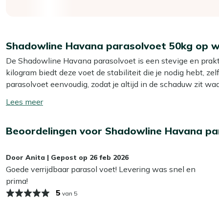
Shadowline Havana parasolvoet 50kg op w
De Shadowline Havana parasolvoet is een stevige en prakt
kilogram biedt deze voet de stabiliteit die je nodig hebt, z
parasolvoet eenvoudig, zodat je altijd in de schaduw zit waar
van ø 29-53mm, wat hem veelzijdig maakt voor verschillen
Toon/verberg
lees
Eigenschappen
meer
Beoordelingen voor Shadowline Havana par
Graniet
: De parasolvoet is gemaakt van graniet, een m
jarenlang meegaat. Dit zorgt ervoor dat je parasol stevig
Door
Anita
|
Gepost op
26 feb 2026
50 kilogram
: Met een gewicht van 50 kilogram biedt deze
Goede verrijdbaar parasol voet! Levering was snel en
je parasol stevig staan, zelfs bij stevige wind.
prima!
RVS voor buisdiktes ø 29-53mm
: De parasolvoet is 
5
van 5
van ø 29-53mm. Dit maakt hem geschikt voor een breed
Bekijk meer Parasols