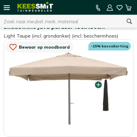
Kees
15% kassakorting op de hele collectie
Win
Smit
Zoeken
Home
Parasols
Tuinmeubelen
Shadowline Java parasol 450x450cm
Light Taupe (incl. grondanker) (incl. beschermhoes)
U heeft geen product(en) in uw winkelwagen.
-15% kassakorting
Bewaar op moodboard