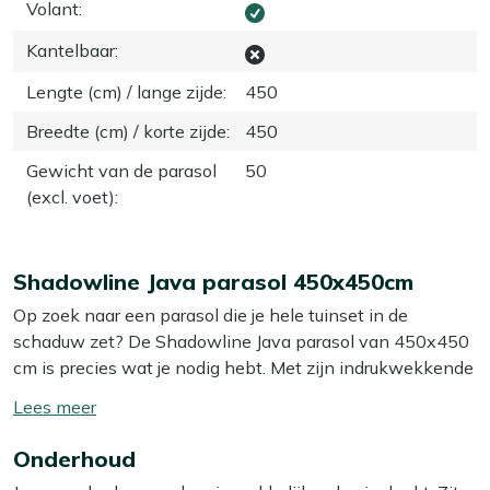
Volant
:
Kantelbaar
:
Lengte (cm) / lange zijde
:
450
Breedte (cm) / korte zijde
:
450
Gewicht van de parasol
50
(excl. voet)
:
Shadowline Java parasol 450x450cm
Op zoek naar een parasol die je hele tuinset in de
schaduw zet? De Shadowline Java parasol van 450x450
cm is precies wat je nodig hebt. Met zijn indrukwekkende
formaat biedt hij voldoende schaduw voor een grote
Toon/verberg
groep, ideaal voor een gezellige barbecue of een
lees
ontspannen middag met vrienden en familie. Het
Onderhoud
meer
stijlvolle taupe doek voegt een vleugje elegantie toe aan