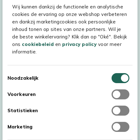
Wij kunnen dankzij de functionele en analytische
Assortiment
cookies de ervaring op onze webshop verbeteren
Kees Smit Tuinmeubelen
en dankzij marketingcookies ook persoonlijke
inhoud tonen op sites van onze partners. Wil je
Experience Stores XXL
de beste winkelervaring? Klik dan op "Oké". Bekijk
ons
cookiebeleid
en
privacy policy
voor meer
informatie.
Toestemmingsselectie
Noodzakelijk
Voorkeuren
Statistieken
Marketing
Auteursrecht © 2026 - Kees Smit Tuinmeubelen