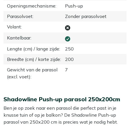
Openingsmechanisme
:
Push-up
Parasolvoet
:
Zonder parasolvoet
Volant
:
Kantelbaar
:
Lengte (cm) / lange zijde
:
250
Breedte (cm) / korte zijde
:
200
Gewicht van de parasol
7
(excl. voet)
:
Shadowline Push-up parasol 250x200cm
Ben je op zoek naar een parasol die perfect past in je
knusse tuin of op je balkon? De Shadowline Push-up
parasol van 250x200 cm is precies wat je nodig hebt.
Met zijn handige push-up mechanisme stel je de hoogte