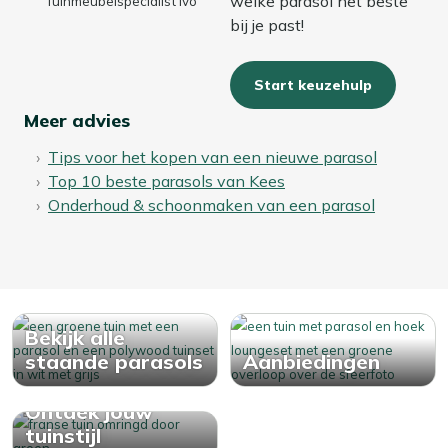
welke parasol het beste
Tuinmeubelspecialist Ivo
bij je past!
Start keuzehulp
Meer advies
Tips voor het kopen van een nieuwe parasol
Top 10 beste parasols van Kees
Onderhoud & schoonmaken van een parasol
Bekijk alle
staande parasols
Aanbiedingen
Ontdek jouw
tuinstijl