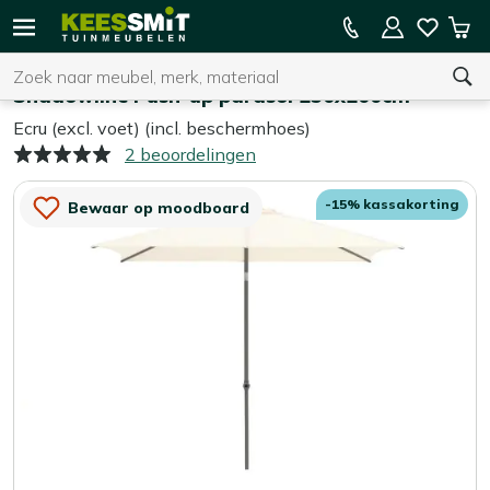
Kees
15% kassakorting op de hele collectie
Win
Smit
Zoeken
Home
Parasols
Tuinmeubelen
Shadowline Push-up parasol 250x200cm
Ecru (excl. voet) (incl. beschermhoes)
2 beoordelingen
U heeft geen product(en) in uw winkelwagen.
-15% kassakorting
Bewaar op moodboard