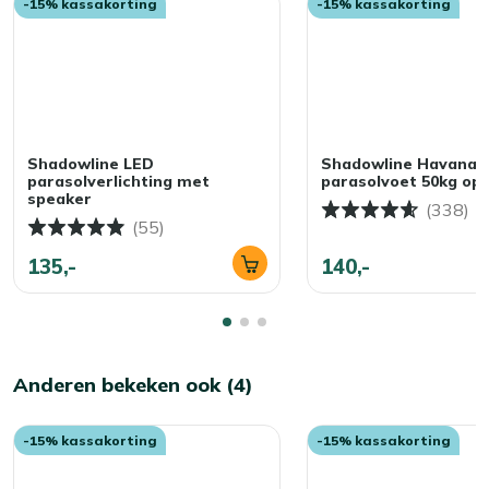
-15% kassakorting
-15% kassakorting
Shadowline LED
Shadowline Havana
parasolverlichting met
parasolvoet 50kg op 
speaker
(338)
(55)
135,-
140,-
Anderen bekeken ook (4)
-15% kassakorting
-15% kassakorting