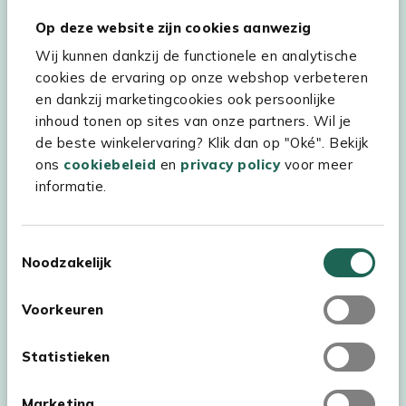
Hulp & service
Op deze website zijn cookies aanwezig
Wij kunnen dankzij de functionele en analytische
Assortiment
cookies de ervaring op onze webshop verbeteren
Kees Smit Tuinmeubelen
en dankzij marketingcookies ook persoonlijke
inhoud tonen op sites van onze partners. Wil je
Experience Stores XXL
de beste winkelervaring? Klik dan op "Oké". Bekijk
ons
cookiebeleid
en
privacy policy
voor meer
informatie.
Toestemmingsselectie
Noodzakelijk
Voorkeuren
Statistieken
Marketing