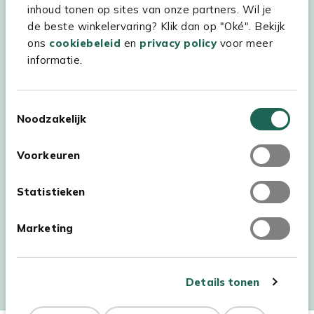
inhoud tonen op sites van onze partners. Wil je
Experience Stores XXL
de beste winkelervaring? Klik dan op "Oké". Bekijk
ons
cookiebeleid
en
privacy policy
voor meer
informatie.
Toestemmingsselectie
Noodzakelijk
Voorkeuren
Statistieken
Marketing
Auteursrecht © 2026 - Kees Smit Tuinmeubelen
Algemene voorwaarden
Privacy Statement
Disclaimer
Details tonen
Cookiebeleid
Toegankelijkheidsverklaring