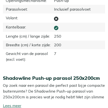
Openingsmechanisme
:
Push-up
Parasolvoet
:
Inclusief parasolvoet
Volant
:
Kantelbaar
:
Lengte (cm) / lange zijde
:
250
Breedte (cm) / korte zijde
:
200
Gewicht van de parasol
7
(excl. voet)
:
Shadowline Push-up parasol 250x200cm
Op zoek naar een parasol die perfect past bij je compacte
buitenruimte? De Shadowline Push-up parasol van
250x200cm is precies wat je nodig hebt! Met zijn slimme
ontwerp biedt hij aangename schaduw zonder veel
Toon/verberg