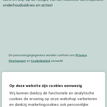
onderhoudsadvies en acties!
De persoonsgegegevens worden conform ons
Privacy
Statement
en
Cookiebeleid
verwerkt.
Hulp & service
Op deze website zijn cookies aanwezig
Wij kunnen dankzij de functionele en analytische
Assortiment
cookies de ervaring op onze webshop verbeteren
Kees Smit Tuinmeubelen
en dankzij marketingcookies ook persoonlijke