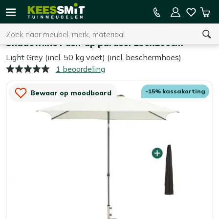
Kees
15% kassakorting op de hele collectie
Win
Smit
Zoeken
Home
Parasols
Tuinmeubelen
Shadowline Push-up parasol 250x200cm
Light Grey (incl. 50 kg voet) (incl. beschermhoes)
1 beoordeling
U heeft geen product(en) in uw winkelwagen.
-15% kassakorting
Bewaar op moodboard