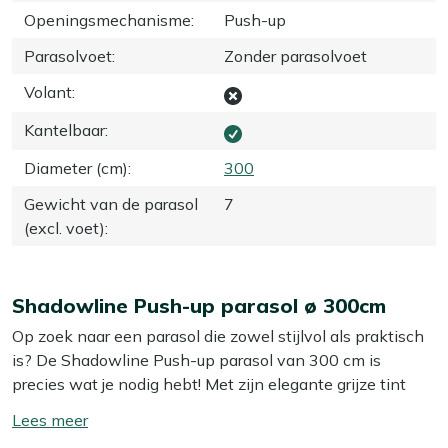
Openingsmechanisme
:
Push-up
Parasolvoet
:
Zonder parasolvoet
Volant
:
Kantelbaar
:
Diameter (cm)
:
300
Gewicht van de parasol
7
(excl. voet)
:
Shadowline Push-up parasol ø 300cm
Op zoek naar een parasol die zowel stijlvol als praktisch
is? De Shadowline Push-up parasol van 300 cm is
precies wat je nodig hebt! Met zijn elegante grijze tint
past hij perfect in elke tuin of op elk terras. Dankzij het
Toon/verberg
push-up mechanisme is hij supermakkelijk te bedienen.
lees