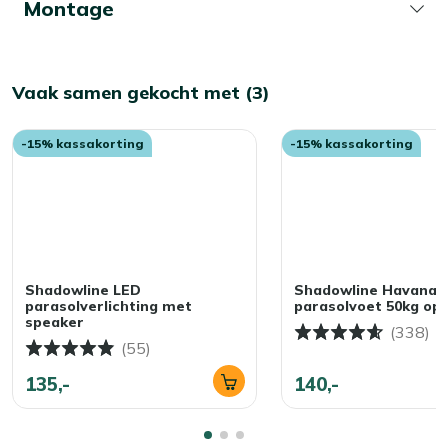
Montage
Vaak samen gekocht met (3)
-15% kassakorting
-15% kassakorting
Shadowline LED
Shadowline Havana
parasolverlichting met
parasolvoet 50kg op 
speaker
(338)
(55)
135,-
140,-