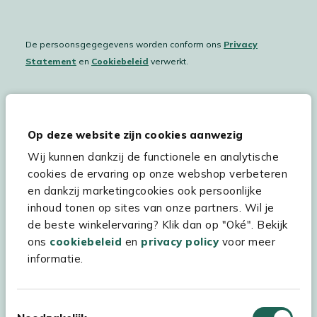
De persoonsgegegevens worden conform ons
Privacy
Statement
en
Cookiebeleid
verwerkt.
Hulp & service
Op deze website zijn cookies aanwezig
Wij kunnen dankzij de functionele en analytische
Assortiment
cookies de ervaring op onze webshop verbeteren
Kees Smit Tuinmeubelen
en dankzij marketingcookies ook persoonlijke
inhoud tonen op sites van onze partners. Wil je
Experience Stores XXL
de beste winkelervaring? Klik dan op "Oké". Bekijk
ons
cookiebeleid
en
privacy policy
voor meer
informatie.
Toestemmingsselectie