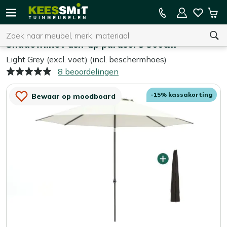
Kees
15% kassakorting op de hele collectie
Win
Smit
Zoeken
Home
Parasols
Tuinmeubelen
Shadowline Push-up parasol ø 300cm
Light Grey (excl. voet) (incl. beschermhoes)
8 beoordelingen
U heeft geen product(en) in uw winkelwagen.
-15% kassakorting
Bewaar op moodboard