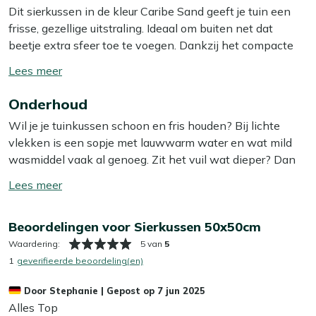
Dit sierkussen in de kleur Caribe Sand geeft je tuin een
frisse, gezellige uitstraling. Ideaal om buiten net dat
beetje extra sfeer toe te voegen. Dankzij het compacte
formaat berg je het makkelijk binnen op als je het even
Toon/verberg
niet gebruikt – of leg het gewoon op de bank, want daar
lees
staat het ook hartstikke leuk! De hoes van dit kussen is
Onderhoud
meer
afritsbaar, dus je haalt hem er makkelijk af en stopt hem
Wil je je tuinkussen schoon en fris houden? Bij lichte
zo in de wasmachine. Handig, want zo blijft je kussen
vlekken is een sopje met lauwwarm water en wat mild
zonder moeite schoon en fris!
wasmiddel vaak al genoeg. Zit het vuil wat dieper? Dan
helpt onze Kees Smit Textiel & Rope reiniger om
Bekijk meer Tuinkussens
Toon/verberg
hardnekkige vlekken los te krijgen zonder de stof aan te
Bekijk meer Sierkussens
lees
tasten. Tip: zorg ervoor dat je je kussens altijd in de
meer
Beoordelingen voor Sierkussen 50x50cm
schaduw laat opdrogen, zo voorkom je dat de kleur
terugloopt.
Waardering:
5 van
5
1
geverifieerde beoordeling(en)
Wil je het jezelf nog makkelijker maken? Dan is het slim
Door
Stephanie
|
Gepost op
7 jun 2025
om een beschermende laag aan te brengen met onze
Alles Top
Kees Smit Textiel & Rope beschermer. Deze maakt je