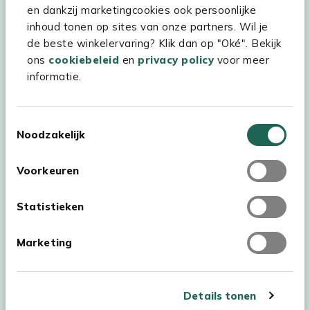
Kees Smit Tuinmeubelen
en dankzij marketingcookies ook persoonlijke
inhoud tonen op sites van onze partners. Wil je
Experience Stores XXL
de beste winkelervaring? Klik dan op "Oké". Bekijk
ons
cookiebeleid
en
privacy policy
voor meer
informatie.
Toestemmingsselectie
Noodzakelijk
Voorkeuren
Statistieken
Marketing
Auteursrecht © 2026 - Kees Smit Tuinmeubelen
Algemene voorwaarden
Privacy Statement
Disclaimer
Details tonen