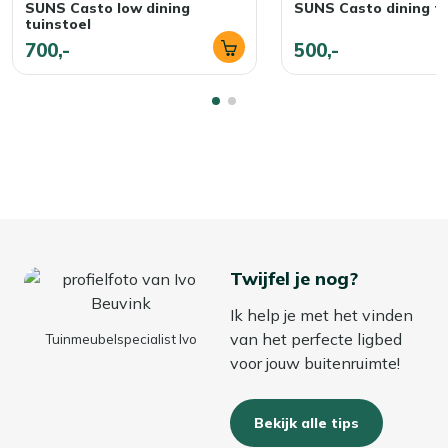
SUNS Casto low dining
SUNS Casto dining tu
in een waterdichte opbergbox. Zo blijven je kussens fris,
tuinstoel
droog en altijd klaar voor gebruik!
700,-
500,-
Twijfel je nog?
Ik help je met het vinden
van het perfecte ligbed
Tuinmeubelspecialist Ivo
voor jouw buitenruimte!
Bekijk alle tips