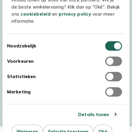
Experience Stores XXL
de beste winkelervaring? Klik dan op "Oké". Bekijk
ons
cookiebeleid
en
privacy policy
voor meer
informatie.
Toestemmingsselectie
Noodzakelijk
Voorkeuren
Statistieken
Marketing
Auteursrecht © 2026 - Kees Smit Tuinmeubelen
Algemene voorwaarden
Privacy Statement
Disclaimer
Details tonen
Cookiebeleid
Toegankelijkheidsverklaring
Weigeren
Selectie toestaan
Oké