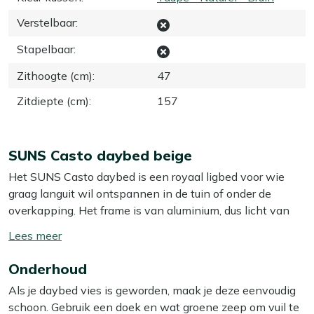
Verstelbaar
:
Stapelbaar
:
Zithoogte (cm)
:
47
Zitdiepte (cm)
:
157
SUNS Casto daybed beige
Het SUNS Casto daybed is een royaal ligbed voor wie
graag languit wil ontspannen in de tuin of onder de
overkapping. Het frame is van aluminium, dus licht van
gewicht en makkelijk te verplaatsen als je net even dat
Toon/verberg
strookje zon of schaduw wilt opzoeken. De zitting van
lees
rope met de meegeleverde Beachy Bouclé kussens vormt
Onderhoud
meer
zich prettig naar je lichaam, waardoor je langer
Als je daybed vies is geworden, maak je deze eenvoudig
comfortabel blijft liggen, ook met een boek of
schoon. Gebruik een doek en wat groene zeep om vuil te
middagdutje tussendoor. Dankzij de beige tinten oogt het