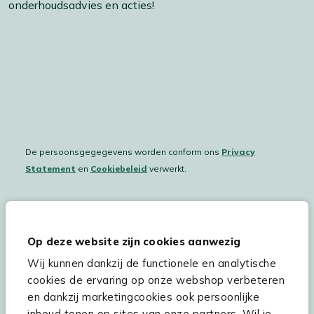
onderhoudsadvies en acties!
De persoonsgegegevens worden conform ons
Privacy
Statement
en
Cookiebeleid
verwerkt.
Hulp & service
Op deze website zijn cookies aanwezig
Wij kunnen dankzij de functionele en analytische
Assortiment
cookies de ervaring op onze webshop verbeteren
Kees Smit Tuinmeubelen
en dankzij marketingcookies ook persoonlijke
inhoud tonen op sites van onze partners. Wil je