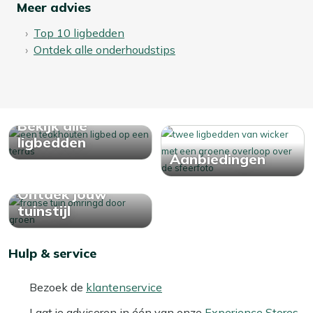
Meer advies
Top 10 ligbedden
Ontdek alle onderhoudstips
Bekijk alle
ligbedden
Aanbiedingen
Ontdek jouw
tuinstijl
Hulp & service
Bezoek de
klantenservice
Laat je adviseren in één van onze
Experience Stores