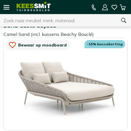
Kees
15% kassakorting op de hele collectie
Win
Smit
Zoeken
Home
Ligbedden
Tuinmeubelen
SUNS Casto daybed
Camel Sand (incl. kussens Beachy Bouclé)
U heeft geen product(en) in uw winkelwagen.
-15% kassakorting
Bewaar op moodboard