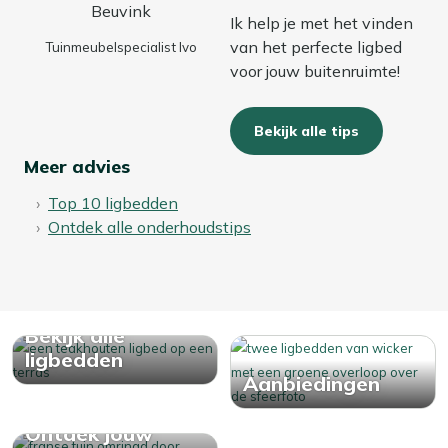
kunnen na verloop van tijd vocht vasthouden. Daardoor
Ik help je met het vinden
kunnen ze sneller slijten of zelfs gaan schimmelen.
van het perfecte ligbed
Tuinmeubelspecialist Ivo
voor jouw buitenruimte!
Ons advies? Bewaar ze in de herfst en winter binnen of
in een waterdichte opbergbox. Zo blijven je kussens fris,
droog en altijd klaar voor gebruik!
Bekijk alle tips
Meer advies
Top 10 ligbedden
Ontdek alle onderhoudstips
Bekijk alle
ligbedden
Aanbiedingen
Ontdek jouw