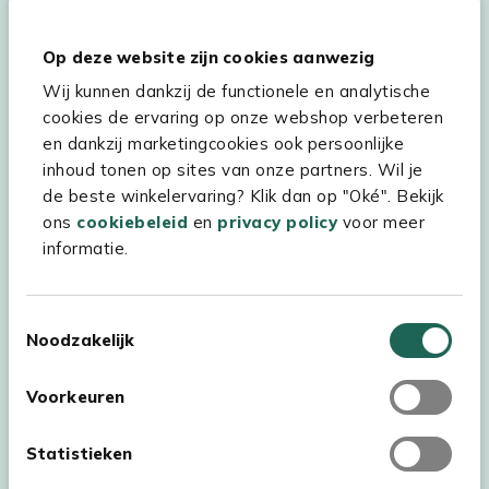
Hulp & service
Op deze website zijn cookies aanwezig
Wij kunnen dankzij de functionele en analytische
Assortiment
cookies de ervaring op onze webshop verbeteren
Kees Smit Tuinmeubelen
en dankzij marketingcookies ook persoonlijke
inhoud tonen op sites van onze partners. Wil je
Experience Stores XXL
de beste winkelervaring? Klik dan op "Oké". Bekijk
ons
cookiebeleid
en
privacy policy
voor meer
informatie.
Toestemmingsselectie
Noodzakelijk
Voorkeuren
Statistieken