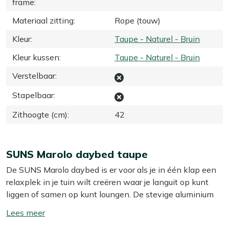
frame
:
Materiaal zitting
:
Rope (touw)
Kleur
:
Taupe - Naturel - Bruin
Kleur kussen
:
Taupe - Naturel - Bruin
Verstelbaar
:
Stapelbaar
:
Zithoogte (cm)
:
42
SUNS Marolo daybed taupe
De SUNS Marolo daybed is er voor als je in één klap een
relaxplek in je tuin wilt creëren waar je languit op kunt
liggen of samen op kunt loungen. De stevige aluminium
basis geeft je een stabiel ligbed dat toch licht genoeg is
Toon/verberg
om eens te verschuiven als de zon draait. De rope zitting
lees