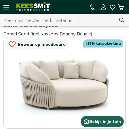
Kees
15% kassakorting op de hele collectie
Win
Smit
Zoeken
Home
Ligbedden
Tuinmeubelen
SUNS Marolo daybed
Camel Sand (incl. kussens Beachy Bouclé)
U heeft geen product(en) in uw winkelwagen.
-15% kassakorting
Bewaar op moodboard
Bekijk in je tuin