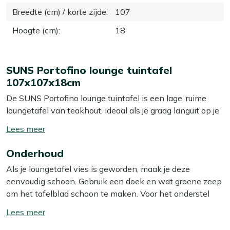
Breedte (cm) / korte zijde
:
107
Hoogte (cm)
:
18
SUNS Portofino lounge tuintafel
107x107x18cm
De SUNS Portofino lounge tuintafel is een lage, ruime
loungetafel van teakhout, ideaal als je graag languit op je
loungeset ligt met hapjes, drankjes en tijdschriften
Toon/verberg
binnen handbereik. Met 107x107 cm heb je ruim plek
lees
voor schalen en glazen, zonder dat de tafel te aanwezig
Onderhoud
meer
oogt op je terras. Door de lage hoogte van 18 cm sluit hij
Als je loungetafel vies is geworden, maak je deze
mooi aan bij een loungeset: je kijkt er niet overheen als je
eenvoudig schoon. Gebruik een doek en wat groene zeep
zit te kletsen, maar alles staat wel lekker dichtbij. Het
om het tafelblad schoon te maken. Voor het onderstel
natural teak blad en onderstel geven een warme,
van teakhout gebruik je een emmer lauwwarm water en
natuurlijke uitstraling die makkelijk te combineren is met
Toon/verberg
een kopje soda of keukenzout. Dit is meestal voldoende
verschillende kussens en sets. Teakhout is sterk en
lees