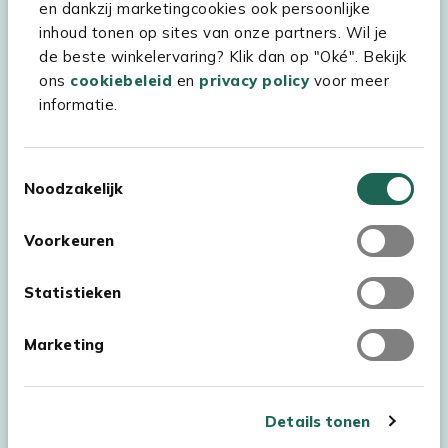
Kees Smit Tuinmeubelen
en dankzij marketingcookies ook persoonlijke
inhoud tonen op sites van onze partners. Wil je
Experience Stores XXL
de beste winkelervaring? Klik dan op "Oké". Bekijk
ons
cookiebeleid
en
privacy policy
voor meer
informatie.
Toestemmingsselectie
Noodzakelijk
Voorkeuren
Statistieken
Marketing
Auteursrecht © 2026 - Kees Smit Tuinmeubelen
Algemene voorwaarden
Privacy Statement
Disclaimer
Details tonen
Cookiebeleid
Toegankelijkheidsverklaring