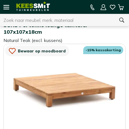
Kees
15% kassakorting op de hele collectie
Win
Smit
Zoeken
Home
Tuintafels
Tuinmeubelen
SUNS Portofino lounge tuintafel
107x107x18cm
Natural Teak (excl. kussens)
U heeft geen product(en) in uw winkelwagen.
-15% kassakorting
Bewaar op moodboard