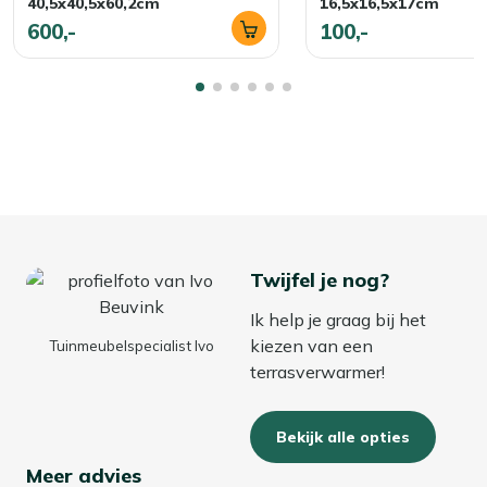
40,5x40,5x60,2cm
16,5x16,5x17cm
ontvlambaar en brandt pas wanneer het de speciale lont
600,-
100,-
raakt. Dat geeft een gerust gevoel én een gecontroleerde,
mooie vlam. In het onderhoud is hij lekker makkelijk:
neem de buitenkant af met een zachte doek en spoel de
lont af en toe even uit. Zo blijft je haard netjes en klaar
voor het volgende fijne moment buiten.
Voor buitengebruik
Dankzij het compacte formaat en het stabiele design is
de Agni 40 perfect voor terrassen en middelgrote tuinen.
Twijfel je nog?
Zet hem bij je zithoek voor een warme, uitnodigende
sfeer met schone, geurloze vlammen. Zo creëer je in een
Ik help je graag bij het
handomdraai een gezellige plek om te ontspannen.
kiezen van een
Tuinmeubelspecialist Ivo
Cortenstaal is gemaakt voor buiten: spoel de haard voor
terrasverwarmer!
het eerste gebruik goed af met water op een plek waar
het afvoerwater geen vlekken kan geven. Daarna kun je
Bekijk alle opties
zorgeloos genieten van veel sfeervolle avonden buiten.
Meer advies