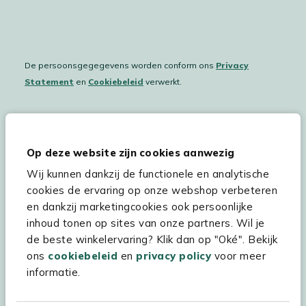
De persoonsgegegevens worden conform ons
Privacy
Statement
en
Cookiebeleid
verwerkt.
Hulp & service
Op deze website zijn cookies aanwezig
Wij kunnen dankzij de functionele en analytische
Assortiment
cookies de ervaring op onze webshop verbeteren
Kees Smit Tuinmeubelen
en dankzij marketingcookies ook persoonlijke
inhoud tonen op sites van onze partners. Wil je
Experience Stores XXL
de beste winkelervaring? Klik dan op "Oké". Bekijk
ons
cookiebeleid
en
privacy policy
voor meer
informatie.