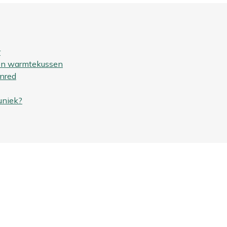
r
een warmtekussen
nred
uniek?