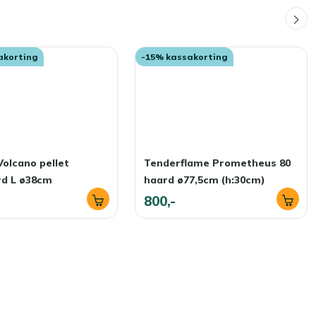
akorting
-15% kassakorting
Volcano pellet
Tenderflame Prometheus 80
rd L ø38cm
haard ø77,5cm (h:30cm)
800,-