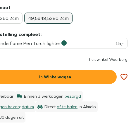
rmaat
5x60,2cm
49,5x49,5x80,2cm
stelling compleet:
enderflame Pen Torch lighter
15,-
Thuiswinkel Waarborg
In Winkelwagen
everbaar
Binnen 3 werkdagen
bezorgd
igen bezorgdatum
Direct
af te halen
in Almelo
30 dagen uit