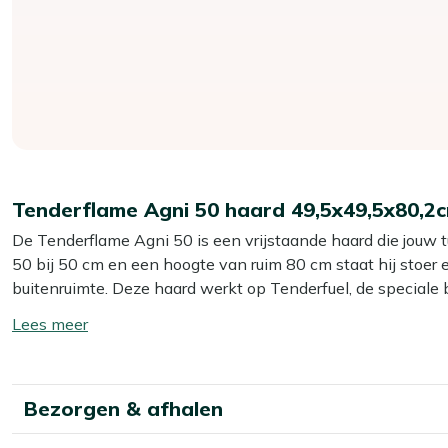
Tenderflame Agni 50 haard 49,5x49,5x80,2
De Tenderflame Agni 50 is een vrijstaande haard die jouw t
50 bij 50 cm en een hoogte van ruim 80 cm staat hij stoer en
buitenruimte. Deze haard werkt op Tenderfuel, de speciale 
Tenderfuel ontbrandt alleen via de speciale lont en is zonde
Toon/verberg
vergeleken met bio ethanol of lampenolie. Bovendien brandt
lees
mooi open vuur met een rustige, volle vlam, zonder nare luch
meer
Belangrijkste voordelen
Bezorgen & afhalen
Warmteafgifte:
2000 watt zorgt voor merkbaar comfor