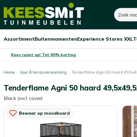
Kees
Zoeken
800,-
Smit
Tuinmeubelen
Assortiment
Buitenmomenten
Experience Stores XXL
T
Open/sluit
Open/sluit
Open/sluit
Menu
Menu
Menu
Kees ruimt op! Tot 60% korting
Home
Vuur & terrasverwarming
Tenderflame Agni 50 haard 49,5x
Tenderflame Agni 50 haard 49,5x49,
Black (incl. cover)
Bewaar op moodboard