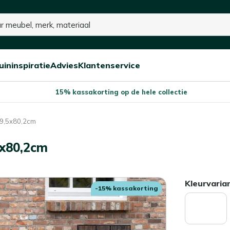
uininspiratie
Advies
Klantenservice
Open/sluit
Open/sluit
Open/sluit
Menu
Menu
Menu
15% kassakorting op de hele collectie
49,5x80,2cm
5x80,2cm
Kleurvaria
-15% kassakorting