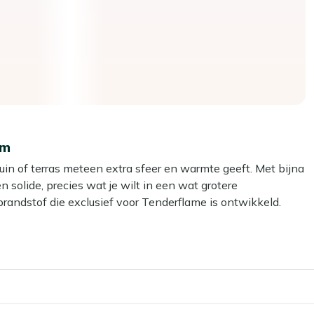
cm
uin of terras meteen extra sfeer en warmte geeft. Met bijna
 solide, precies wat je wilt in een wat grotere
brandstof die exclusief voor Tenderflame is ontwikkeld.
r lont niet ontvlambaar. Dat voelt wel zo veilig, zeker
 het geurloos, zonder rook of roet. Zo geniet je van een
tjes of aanslag.
tabele warmte rondom de haard, ideaal om lekker lang