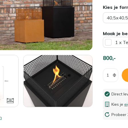
Kies je fo
40,5x40,
Maak je be
1 x T
800,-
Aantal
Direct l
Kies je
e
Probeer 
n