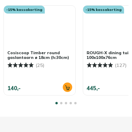
-15% kassakorting
-15% kassakorting
Cosiscoop Timber round
ROUGH-X dining tuin
gaslantaarn ø 18cm (h:30cm)
100x100x76cm
(25)
(127)
140,-
445,-