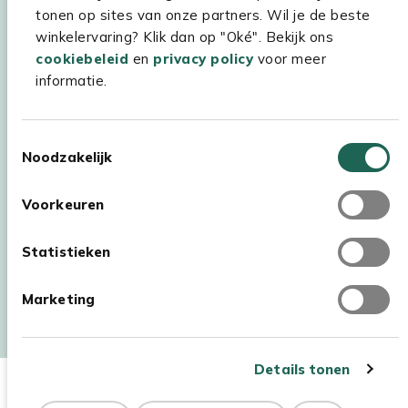
tonen op sites van onze partners. Wil je de beste
winkelervaring? Klik dan op "Oké". Bekijk ons
cookiebeleid
en
privacy policy
voor meer
informatie.
Toestemmingsselectie
Noodzakelijk
Voorkeuren
Statistieken
Auteursrecht © 2026 - Kees Smit Tuinmeubelen
Marketing
Algemene voorwaarden
Privacy Statement
Disclaimer
Cookiebeleid
Toegankelijkheidsverklaring
Details tonen