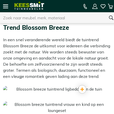
Kees
15% kassakorting op de hele collectie
W
Smit
Zoeken
Tuinmeubelen
Trend Blossom Breeze
U heeft geen product(en) in uw winkelwagen.
In een snel veranderende wereld biedt de tuintrend
Blossom Breeze de uitkomst voor iedereen die verbinding
zoekt met de natuur. We worden steeds bewuster van
onze omgeving en aandacht voor de lokale natuur groeit.
De behoefte om zelfvoorzienend te zijn wordt steeds
groter. Termen als biologisch, duurzaam, functioneel en
een vleugje romantiek geven lading aan deze trend.