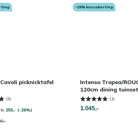
rting
-15% kassakorting
 Cavoli picknicktafel
Intenso Tropea/ROU
120cm dining tuinset
(9)
(3)
1.045,-
rt:
255,-
(-26%)
0,-