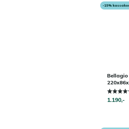
-15% kassako
Bellagio
220x86
1.190,-