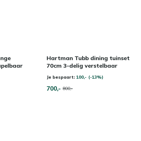
unge
Hartman Tubb dining tuinset
apelbaar
70cm 3-delig verstelbaar
Je bespaart:
100,-
(-13%)
700,-
800,-