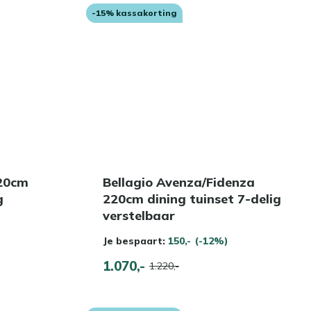
-15% kassakorting
220cm
Bellagio Avenza/Fidenza
g
220cm dining tuinset 7-delig
verstelbaar
Je bespaart:
150,-
(-12%)
1.070,-
1.220,-