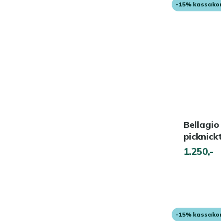
-15% kassako
Bellagio
picknic
1.250,-
-15% kassako