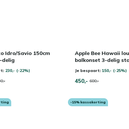
to Idro/Savio 150cm
Apple Bee Hawaii lo
-delig
balkonset 3-delig st
rt:
230,-
(-22%)
Je bespaart:
150,-
(-25%)
450,-
0,-
600,-
rting
-15% kassakorting