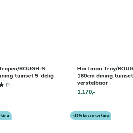
 Tropea/ROUGH-S
Hartman Troy/ROU
ning tuinset 5-delig
160cm dining tuinset
verstelbaar
(2)
1.170,-
rting
-15% kassakorting