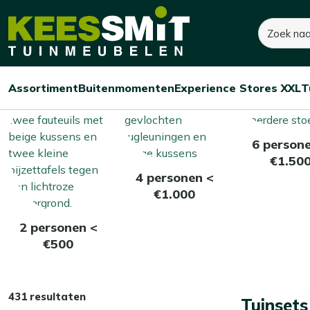
Kees
Kees ruimt op! Tot 60% korting
Zoeken
Smit
Tuinmeubelen
Home
Assortiment
Buitenmomenten
Experience Stores XXL
T
Open/sluit
Open/sluit
Open/sluit
Menu
Menu
Menu
6 person
€1.50
4 personen <
€1.000
2 personen <
€500
431 resultaten
Tuinsets