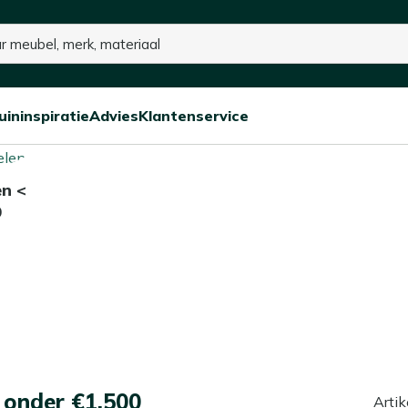
15% kassakorting op de hele collectie
uininspiratie
Advies
Klantenservice
Open/sluit
Open/sluit
Open/sluit
Menu
Menu
Menu
en <
0
 onder €1.500
Artik