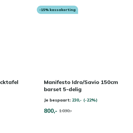
-15% kassakorting
icktafel
Manifesto Idro/Savio 150cm
barset 5-delig
Je bespaart:
230,-
(-22%)
800,-
1.030,-