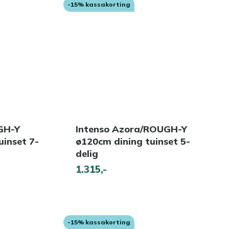
-15% kassakorting
GH-Y
Intenso Azora/ROUGH-Y
uinset 7-
ø120cm dining tuinset 5-
delig
1.315,-
-15% kassakorting