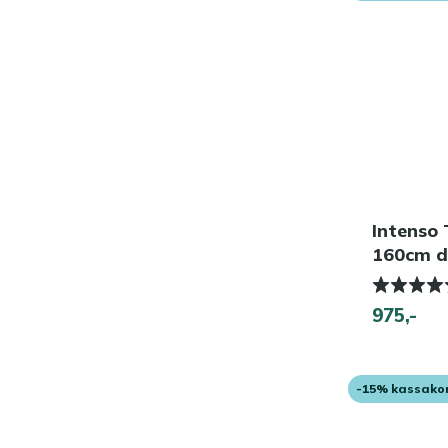
Intenso
160cm di
975,-
-15% kassako