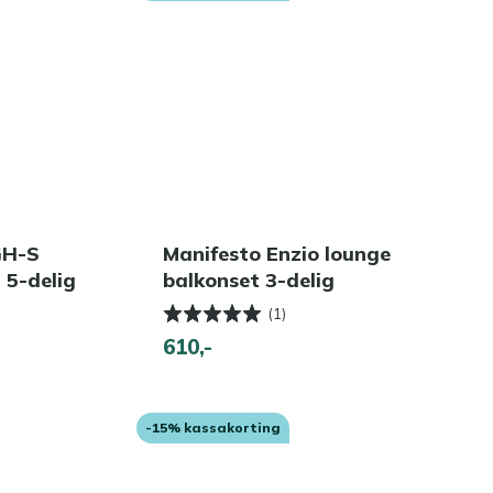
GH-S
Manifesto Enzio lounge
 5-delig
balkonset 3-delig
(1)
610,-
-15% kassakorting