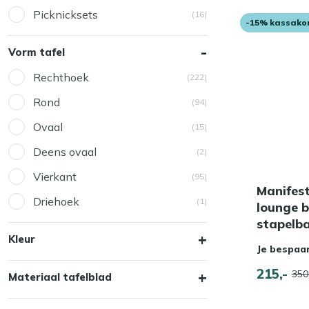
Picknicksets
(16)
-15% kassako
Vorm tafel
Rechthoek
(222)
Rond
(94)
Ovaal
(15)
Deens ovaal
(2)
Vierkant
(95)
Manifest
Driehoek
(1)
lounge b
stapelb
Kleur
Je bespaa
215,-
350
Materiaal tafelblad