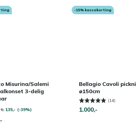
rting
-15% kassakorting
o Misurina/Salemi
Bellagio Cavoli pickn
alkonset 3-delig
ø150cm
aar
(14)
1.000,-
rt:
135,-
(-39%)
,-