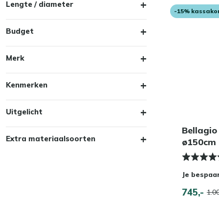
Lengte / diameter
-15% kassako
Budget
Merk
Kenmerken
Uitgelicht
Bellagio
Extra materiaalsoorten
ø150cm
Je bespaa
745,-
1.00