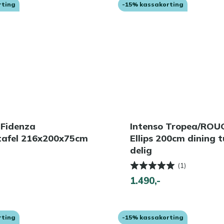
rting
-15% kassakorting
 Fidenza
Intenso Tropea/ROU
ktafel 216x200x75cm
Ellips 200cm dining t
delig
(1)
1.490,-
rting
-15% kassakorting