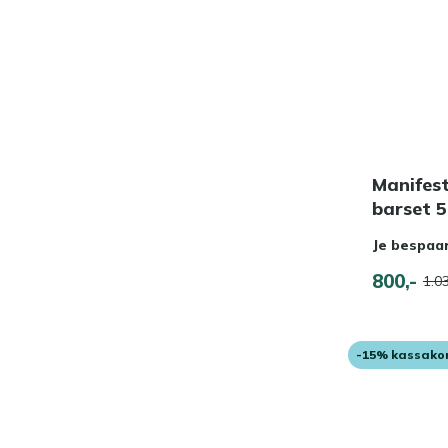
Manifes
barset 5
Je bespaa
800,-
1.03
-15% kassako