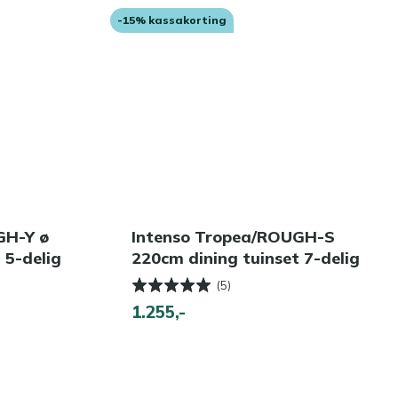
-15% kassakorting
GH-Y ø
Intenso Tropea/ROUGH-S
 5-delig
220cm dining tuinset 7-delig
(5)
1.255,-