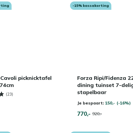
rting
-15% kassakorting
 Cavoli picknicktafel
Forza Ripi/Fidenza 
x74cm
dining tuinset 7-deli
stapelbaar
(23)
Je bespaart:
150,-
(-16%)
770,-
920,-