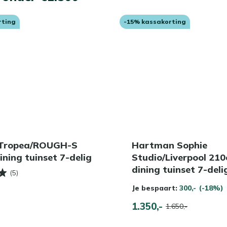
rting
-15% kassakorting
 Tropea/ROUGH-S
Hartman Sophie
ning tuinset 7-delig
Studio/Liverpool 21
dining tuinset 7-deli
(5)
Je bespaart:
300,-
(-18%)
1.350,-
1.650,-