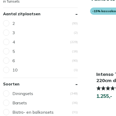
in Tuinsets
-15% kassako
Aantal zitplaatsen
2
(93)
3
(2)
4
(229)
5
(16)
6
(90)
10
(1)
Intenso
220cm di
Soorten
Diningsets
(348)
1.255,-
Barsets
(36)
Bistro- en balkonsets
(31)