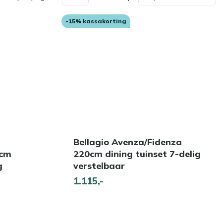
-15% kassakorting
Bellagio Avenza/Fidenza
0cm
220cm dining tuinset 7-delig
g
verstelbaar
1.115,-