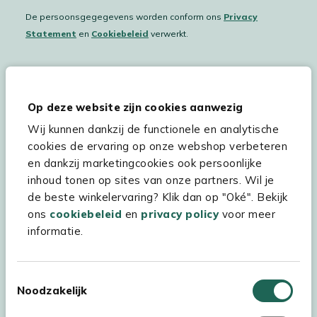
De persoonsgegegevens worden conform ons
Privacy
Statement
en
Cookiebeleid
verwerkt.
Hulp & service
Op deze website zijn cookies aanwezig
Wij kunnen dankzij de functionele en analytische
Assortiment
cookies de ervaring op onze webshop verbeteren
Kees Smit Tuinmeubelen
en dankzij marketingcookies ook persoonlijke
inhoud tonen op sites van onze partners. Wil je
Experience Stores XXL
de beste winkelervaring? Klik dan op "Oké". Bekijk
ons
cookiebeleid
en
privacy policy
voor meer
informatie.
Toestemmingsselectie
Noodzakelijk