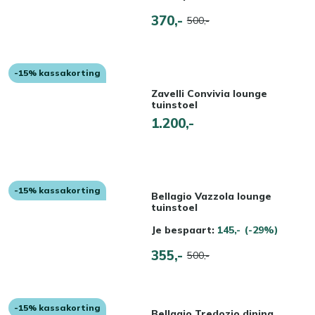
370,-
500,-
-15% kassakorting
Zavelli Convivia lounge
tuinstoel
1.200,-
-15% kassakorting
Bellagio Vazzola lounge
tuinstoel
Je bespaart:
145,-
(-29%)
355,-
500,-
-15% kassakorting
Bellagio Tredozio dining