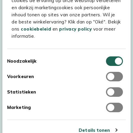
cookies de ervaring op onze webshop verbeteren
Hulp & service
en dankzij marketingcookies ook persoonlijke
inhoud tonen op sites van onze partners. Wil je
Assortiment
de beste winkelervaring? Klik dan op "Oké". Bekijk
Kees Smit Tuinmeubelen
ons
cookiebeleid
en
privacy policy
voor meer
informatie.
Experience Stores XXL
Toestemmingsselectie
Noodzakelijk
Voorkeuren
Statistieken
Marketing
Details tonen