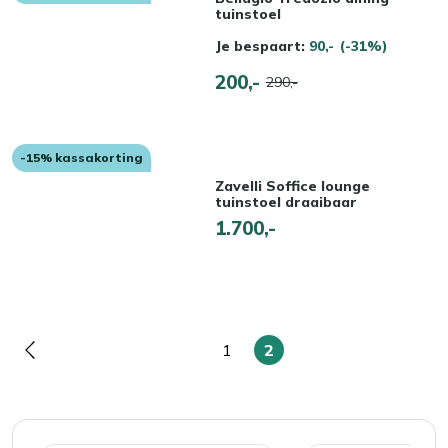
tuinstoel
Je bespaart:
90,-
(-31%)
200,-
290,-
-15% kassakorting
Zavelli Soffice lounge
tuinstoel draaibaar
1.700,-
1
2
Pagina
Pagina
U
lees
momenteel
pagina