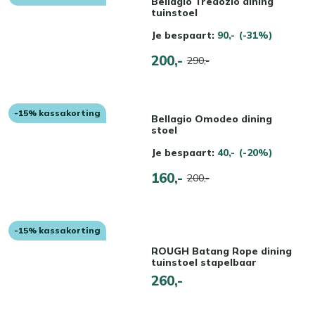
Bellagio Tredozio dining
tuinstoel
Je bespaart:
90,-
(-31%)
200,-
290,-
-15% kassakorting
Bellagio Omodeo dining
stoel
Je bespaart:
40,-
(-20%)
160,-
200,-
-15% kassakorting
ROUGH Batang Rope dining
tuinstoel stapelbaar
260,-