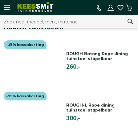
Kees
15% kassakorting op de hele collectie
Win
Smit
Zoeken
Home
Tuinmeubelen
Houten tuinstoelen
-15% kassakorting
U heeft geen product(en) in uw winkelwagen.
ROUGH Batang Rope dining
tuinstoel stapelbaar
260,-
-15% kassakorting
ROUGH-L Rope dining
tuinstoel stapelbaar
300,-