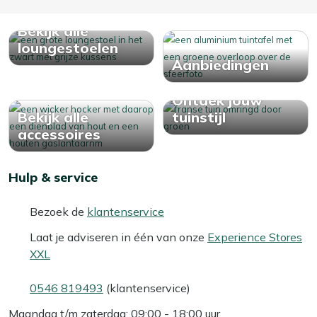
Bekijk alle
loungestoelen
Aanbiedingen
Ontdek jouw
Bekijk alle
tuinstijl
accessoires
Hulp & service
Bezoek de
klantenservice
Laat je adviseren in één van onze
Experience Stores
XXL
0546 819493
(klantenservice)
Maandag t/m zaterdag: 09:00 - 18:00 uur