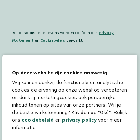
De persoonsgegegevens worden conform ons
Privacy
Statement
en
Cookiebeleid
verwerkt.
Hulp & service
Op deze website zijn cookies aanwezig
Wij kunnen dankzij de functionele en analytische
Assortiment
cookies de ervaring op onze webshop verbeteren
Kees Smit Tuinmeubelen
en dankzij marketingcookies ook persoonlijke
inhoud tonen op sites van onze partners. Wil je
Experience Stores XXL
de beste winkelervaring? Klik dan op "Oké". Bekijk
ons
cookiebeleid
en
privacy policy
voor meer
informatie.