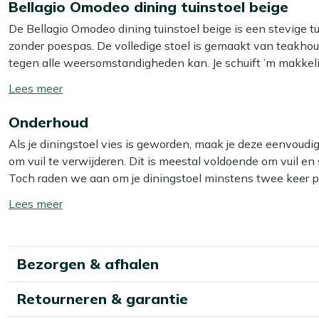
Bellagio Omodeo dining tuinstoel beige
De Bellagio Omodeo dining tuinstoel beige is een stevige tu
zonder poespas. De volledige stoel is gemaakt van teakhout,
tegen alle weersomstandigheden kan. Je schuift ’m makkelijk 
vrij en kun je je benen makkelijk bewegen. Zoek je een robuu
Toon/verberg
Dan zit je met deze Omodeo stoel goed.
lees
Onderhoud
meer
Eigenschappen
Als je diningstoel vies is geworden, maak je deze eenvoud
Volledig teakhout:
sterke, weerbestendige stoel die he
om vuil te verwijderen. Dit is meestal voldoende om vuil en s
Stabiele zit:
je zit stevig en rechtop, ideaal voor lange 
Toch raden we aan om je diningstoel minstens twee keer pe
Armleuningen van hout:
je armen kunnen relaxed ruste
Voor het beste resultaat gebruik je dan onze Kees Smit Teak
Toon/verberg
Rondom open ontwerp:
je beweegt je benen en schuif
lees
Neutrale beige houtkleur:
past makkelijk bij verschill
Let op: gebruik géén hogedrukreiniger. Dit lijkt handig, ma
meer
Bekijk meer Tuinstoelen
Extra bescherming
Bezorgen & afhalen
Bekijk meer Dining stoelen
Wil je je diningstoel extra beschermen tegen water en vu
Retourneren & garantie
Kees Smit Teak & Hardhout shield. Deze helpt water en vuil