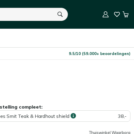
In Winkelwagen
Aantal
Win
U heeft geen product(en) in uw winkelwagen.
9.5/10 (59.000+ beoordelingen)
stelling compleet:
ees Smit Teak & Hardhout shield
38,-
Thuiswinkel Waarborg