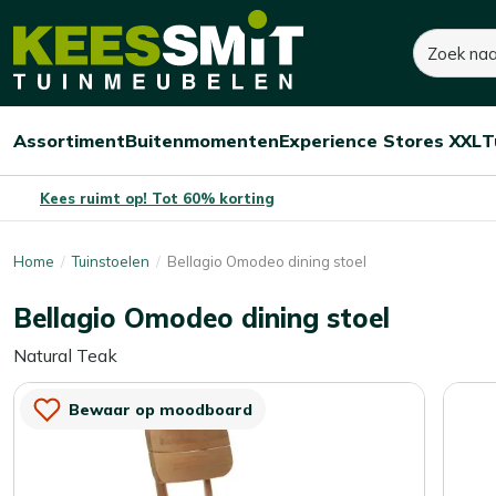
Kees
160,-
200,-
Zoeken
Smit
Je bespaart:
40,-
(-20%)
Tuinmeubelen
Assortiment
Buitenmomenten
Experience Stores XXL
T
Open/sluit
Open/sluit
Open/sluit
Menu
Menu
Menu
Kees ruimt op! Tot 60% korting
Home
Tuinstoelen
Bellagio Omodeo dining stoel
Bellagio Omodeo dining stoel
Natural Teak
Bewaar op moodboard