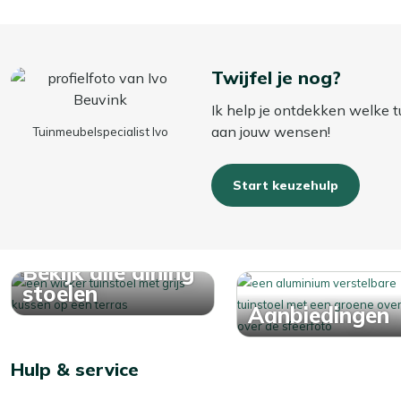
Twijfel je nog?
Ik help je ontdekken welke t
aan jouw wensen!
Tuinmeubelspecialist Ivo
Start keuzehulp
Bekijk alle dining
stoelen
Aanbiedingen
Hulp & service