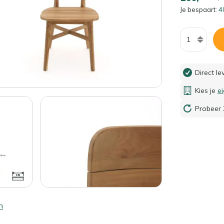
Je bespaart:
4
Aantal
Direct l
Kies je
e
Probeer 
n