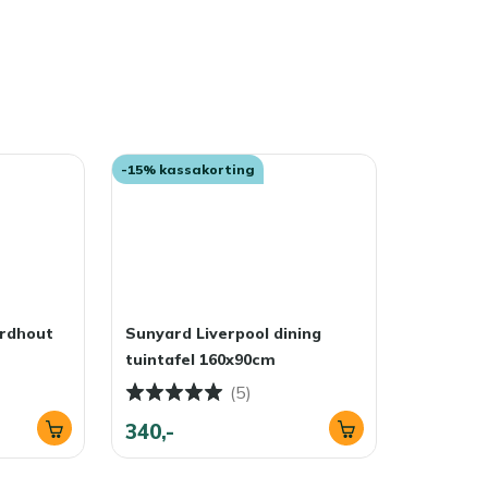
 laten staan?
buiten blijven staan. Wil je je diningstoel zo lang mogelijk
roog op, of dek hem af met een ademende tuinmeubelhoes.
oonmaakwerk in het voorjaar.
-15% kassakorting
ardhout
Sunyard Liverpool dining
tuintafel 160x90cm
(5)
340,-