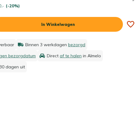
0,-
(-20%)
In Winkelwagen
everbaar
Binnen 3 werkdagen
bezorgd
igen bezorgdatum
Direct
af te halen
in Almelo
30 dagen uit