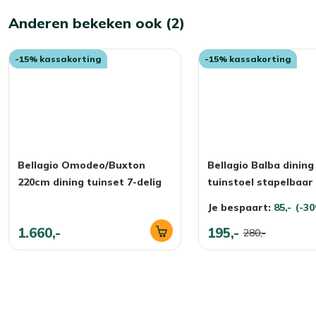
Anderen bekeken ook (2)
-15% kassakorting
-15% kassakorting
Bellagio Omodeo/Buxton
Bellagio Balba dining
220cm dining tuinset 7-delig
tuinstoel stapelbaar
Je bespaart:
85,-
(-3
1.660,-
195,-
280,-