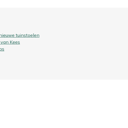
nieuwe tuinstoelen
 van Kees
ps