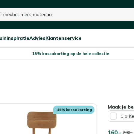
uininspiratie
Advies
Klantenservice
Open/sluit
Open/sluit
Open/sluit
Menu
Menu
Menu
15% kassakorting op de hele collectie
Maak je be
-15% kassakorting
1 x K
160,-
200,-