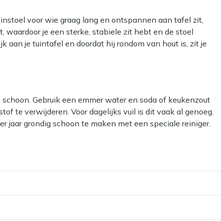
instoel voor wie graag lang en ontspannen aan tafel zit,
 waardoor je een sterke, stabiele zit hebt en de stoel
aan je tuintafel en doordat hij rondom van hout is, zit je
ste stoel die gewoon altijd klaarstaat aan je tuintafel?
ig schoon. Gebruik een emmer water en soda of keukenzout
t hele seizoen buiten kan staan
tof te verwijderen. Voor dagelijks vuil is dit vaak al genoeg.
etentjes
r jaar grondig schoon te maken met een speciale reiniger.
n tijdens het tafelen
 & Hardhout reiniger.
t aan en af zonder gedoe
ende tuintafels en stijlen
ar kan het materiaal beschadigen.
il? Dan kun je een beschermende laag aanbrengen met onze
 af te stoten, waardoor vlekken minder snel intrekken en je