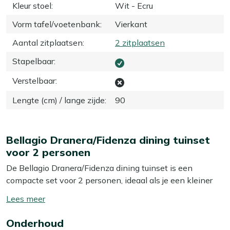
Kleur stoel
:
Wit - Ecru
Vorm tafel/voetenbank
:
Vierkant
Aantal zitplaatsen
:
2 zitplaatsen
Stapelbaar
:
Verstelbaar
:
Lengte (cm) / lange zijde
:
90
Bellagio Dranera/Fidenza dining tuinset
voor 2 personen
De Bellagio Dranera/Fidenza dining tuinset is een
compacte set voor 2 personen, ideaal als je een kleiner
balkon of terras hebt maar wel buiten wilt kunnen eten.
Toon/verberg
De aluminium stoelen met ademende textileen zitting
lees
zitten prettig, ook als je nog even blijft natafelen. Het
Onderhoud
meer
vierkante tafelblad van polywood in houtlook geeft je de