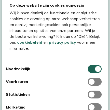
Hulp & service
Op deze website zijn cookies aanwezig
Wij kunnen dankzij de functionele en analytische
Assortiment
cookies de ervaring op onze webshop verbeteren
Kees Smit Tuinmeubelen
en dankzij marketingcookies ook persoonlijke
inhoud tonen op sites van onze partners. Wil je
Experience Stores XXL
de beste winkelervaring? Klik dan op "Oké". Bekijk
ons
cookiebeleid
en
privacy policy
voor meer
informatie.
Toestemmingsselectie
Noodzakelijk
Voorkeuren
Statistieken
Marketing