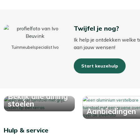
Twijfel je nog?
Ik help je ontdekken welke t
aan jouw wensen!
Tuinmeubelspecialist Ivo
Start keuzehulp
Bekijk alle dining
stoelen
Aanbiedingen
Hulp & service