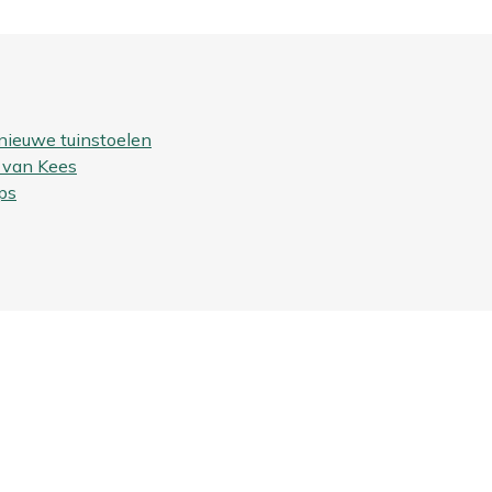
nieuwe tuinstoelen
 van Kees
ps