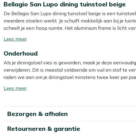
Bellagio San Lupo dining tuinstoel beige
De Bellagio San Lupo dining tuinstoel beige is een tuinstoel
meerdere stoelen werkt. Je schuift makkelijk aan bij je tuint
scheelt je een hoop ruimte. Het aluminium frame is licht va
waardoor je de stoel makkelijk verplaatst als je je terras op
Toon/verberg
zich naar je lichaam, waardoor je prettig zit tijdens een lan
lees
Onderhoud
meer
Eigenschappen
Als je diningstoel vies is geworden, maak je deze eenvoudi
Stapelbare stoel:
je zet meerdere stoelen snel en ru
verwijderen. Dit is meestal voldoende om vuil en stof te verw
Aluminium frame:
licht in gewicht, dus je pakt en verp
raden we aan om je diningstoel minstens twee keer per jaa
Aluminium kan niet doorroesten:
fijn als je de stoel 
het beste resultaat gebruik je dan onze Kees Smit Multi-sur
Toon/verberg
Outdoor textiel zitting en rug:
vormt zich naar je lich
& Rope reiniger voor het outdoor textiel van de zitting.
lees
Onderhoudsarm materiaal:
je bent weinig tijd kwijt 
meer
Let op: gebruik géén hogedrukreiniger. Dit lijkt handig, ma
Bekijk meer Tuinstoelen
Bezorgen & afhalen
Bekijk meer Dining stoelen
Extra bescherming
Retourneren & garantie
Wil je je diningstoel extra beschermen tegen water en vu