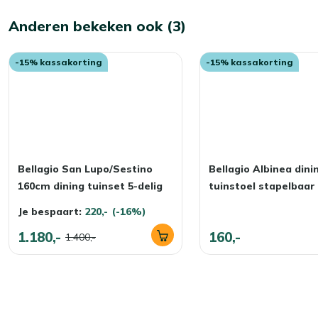
Anderen bekeken ook (3)
-15% kassakorting
-15% kassakorting
Bellagio San Lupo/Sestino
Bellagio Albinea dini
160cm dining tuinset 5-delig
tuinstoel stapelbaar
Je bespaart:
220,-
(-16%)
1.180,-
160,-
1.400,-