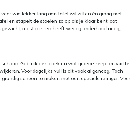
 voor wie lekker lang aan tafel wil zitten én graag met
afel en stapelt de stoelen zo op als je klaar bent, dat
n gewicht, roest niet en heeft weinig onderhoud nodig,
nieuw indeelt. De zitting en rug van outdoor textiel vormen
ge barbecue of een uitgebreid ontbijt buiten.
g schoon. Gebruik een doek en wat groene zeep om vuil te
imtebesparend weg
ijderen. Voor dagelijks vuil is dit vaak al genoeg. Toch
laatst de stoel zonder moeite
r grondig schoon te maken met een speciale reiniger. Voor
veel buiten laat staan
face reiniger voor het aluminium frame en Kees Smit Textiel
aam, wat prettig zit bij lang tafelen
aan het bijhouden van je stoelen
ar kan het materiaal beschadigen.
il? Dan kun je een beschermende laag aanbrengen met onze