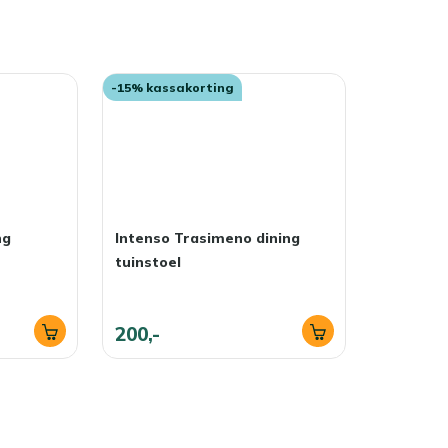
-15% kassakorting
ng
Intenso Trasimeno dining
tuinstoel
200,-