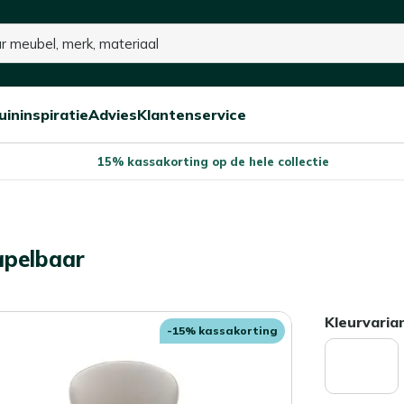
uininspiratie
Advies
Klantenservice
Open/sluit
Open/sluit
Open/sluit
Menu
Menu
Menu
15% kassakorting op de hele collectie
apelbaar
Kleurvaria
-15% kassakorting