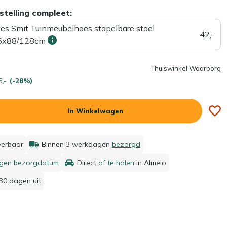
stelling compleet:
ees Smit Tuinmeubelhoes stapelbare stoel
42,-
6x88/128cm
Thuiswinkel Waarborg
5,-
(-28%)
In Winkelwagen
everbaar
Binnen 3 werkdagen
bezorgd
igen bezorgdatum
Direct
af te halen
in Almelo
30 dagen uit