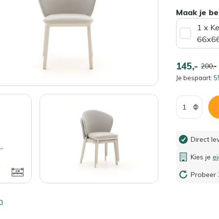
Maak je be
1 x K
66x6
145,-
200,-
Je bespaart:
5
Aantal
Direct l
Kies je
e
Probeer 
n