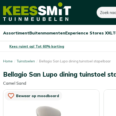
Kees
145,-
200,-
Zoeken
Smit
Je bespaart:
55,-
(-28%)
Tuinmeubelen
Assortiment
Buitenmomenten
Experience Stores XXL
T
Open/sluit
Open/sluit
Open/sluit
Menu
Menu
Menu
Kees ruimt op! Tot 60% korting
Home
Tuinstoelen
Bellagio San Lupo dining tuinstoel stapelbaar
Bellagio San Lupo dining tuinstoel st
Camel Sand
Bewaar op moodboard