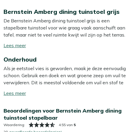
Bernstein Amberg dining tuinstoel grijs
De Bernstein Amberg dining tuinstoel grijs is een
stapelbare tuinstoel voor wie graag vaak aanschuift aan
tafel, maar niet te veel ruimte kwijt wil zijn op het terras.
De combinatie van een aluminium frame en een textileen
Toon/verberg
zitting zorgt voor een stevige, maar toch lichte stoel die je
lees
makkelijk pakt en weer wegzet. Aluminium kan niet
Onderhoud
meer
doorroesten en heeft weinig onderhoud nodig, terwijl
Als je eetstoel vies is geworden, maak je deze eenvoudig
textileen zich licht vormt naar je lichaam, zodat je prettig
schoon. Gebruik een doek en wat groene zeep om vuil te
zit tijdens een lange barbecue of een snelle lunch buiten.
verwijderen. Dit is meestal voldoende om vuil en stof te
verwijderen. Wij raden aan om je eetstoel minstens twee
Eigenschappen
Toon/verberg
keer per jaar grondig schoon te maken met een speciale
lees
Stapelbare stoel:
je schuift meerdere stoelen zo op
reiniger. Voor het beste resultaat gebruik je dan onze Kees
meer
elkaar en bespaart ruimte als je ze niet gebruikt
Beoordelingen voor Bernstein Amberg dining
Smit Multi-surface reiniger voor het aluminium frame. Let
Aluminium frame:
licht van gewicht, dus je verplaatst
tuinstoel stapelbaar
op: gebruik géén hogedrukreiniger. Dit lijkt handig, maar
de stoel makkelijk over je terras
kan het materiaal beschadigen.
Waardering:
4.55 van
5
Textileen zitting en rugleuning:
zit prettig doordat
20
geverifieerde beoordeling(en)