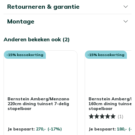
Retourneren & garantie
Montage
Anderen bekeken ook (2)
-15% kassakorting
-15% kassakorting
Bernstein Amberg/Menzano
Bernstein Amberg/M
220cm dining tuinset 7-delig
160cm dining tuinset 
stapelbaar
stapelbaar
(1)
Je bespaart:
270,-
(-17%)
Je bespaart:
180,-
(-