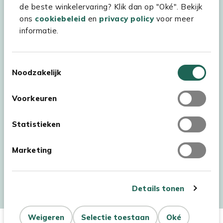
de beste winkelervaring? Klik dan op "Oké". Bekijk
ons
cookiebeleid
en
privacy policy
voor meer
informatie.
Toestemmingsselectie
Noodzakelijk
Voorkeuren
Statistieken
Marketing
Auteursrecht © 2026 - Kees Smit Tuinmeubelen
Algemene voorwaarden
Privacy Statement
Disclaimer
Details tonen
Cookiebeleid
Toegankelijkheidsverklaring
Dit product is niet op
Niet op
Weigeren
Selectie toestaan
Oké