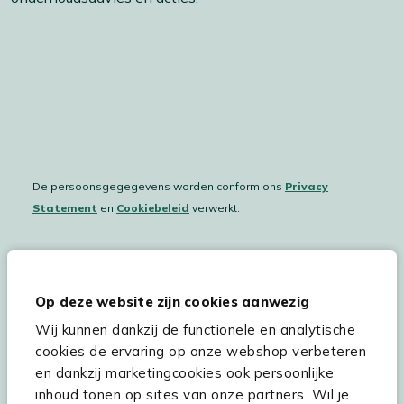
De persoonsgegegevens worden conform ons
Privacy
Statement
en
Cookiebeleid
verwerkt.
Hulp & service
Op deze website zijn cookies aanwezig
Wij kunnen dankzij de functionele en analytische
Assortiment
cookies de ervaring op onze webshop verbeteren
Kees Smit Tuinmeubelen
en dankzij marketingcookies ook persoonlijke
inhoud tonen op sites van onze partners. Wil je
Experience Stores XXL