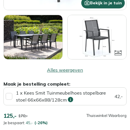
Bekijk in je tuin
Alles weergeven
Maak je bestelling compleet:
1 x Kees Smit Tuinmeubelhoes stapelbare
42,-
stoel 66x66x88/128cm
125,-
170,-
Thuiswinkel Waarborg
Je bespaart:
45,-
(-26%)