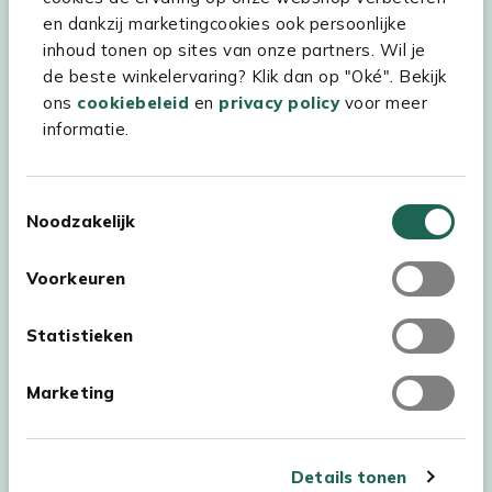
Kees Smit Tuinmeubelen
en dankzij marketingcookies ook persoonlijke
inhoud tonen op sites van onze partners. Wil je
Experience Stores XXL
de beste winkelervaring? Klik dan op "Oké". Bekijk
ons
cookiebeleid
en
privacy policy
voor meer
informatie.
Toestemmingsselectie
Noodzakelijk
Voorkeuren
Statistieken
Marketing
Auteursrecht © 2026 - Kees Smit Tuinmeubelen
Algemene voorwaarden
Privacy Statement
Disclaimer
Details tonen