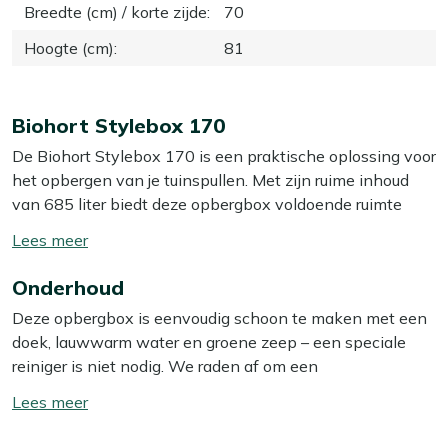
Breedte (cm) / korte zijde
:
70
Hoogte (cm)
:
81
Biohort Stylebox 170
De Biohort Stylebox 170 is een praktische oplossing voor
het opbergen van je tuinspullen. Met zijn ruime inhoud
van 685 liter biedt deze opbergbox voldoende ruimte
voor kussens, tuingereedschap of andere benodigdheden.
Toon/verberg
De donkergrijs metallic kleur geeft de box een moderne
lees
uitstraling die in elke tuin past. We raden aan om de
Onderhoud
meer
opbergbox op een vlakke ondergrond te plaatsen.
Deze opbergbox is eenvoudig schoon te maken met een
Dankzij de condensbescherming blijven je kussens het
doek, lauwwarm water en groene zeep – een speciale
hele jaar door veilig en droog.
reiniger is niet nodig. We raden af om een
hogedrukreiniger te gebruiken, omdat dit het materiaal
Eigenschappen
Toon/verberg
kan beschadigen. Dankzij het robuuste stalen ontwerp
lees
Waterdicht
: Deze opbergbox beschermt je spullen
heeft de kast weinig onderhoud nodig; even afnemen