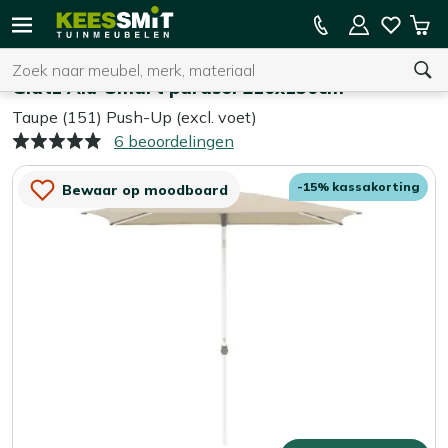
Kees
15% kassakorting op de hele collectie
Win
Smit
Zoeken
Home
Parasols
Tuinmeubelen
Glatz Alu-Smart parasol 210x150cm
Taupe (151) Push-Up (excl. voet)
6 beoordelingen
U heeft geen product(en) in uw winkelwagen.
-15% kassakorting
Bewaar op moodboard