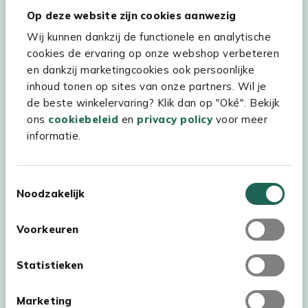
Hulp & service
Op deze website zijn cookies aanwezig
Wij kunnen dankzij de functionele en analytische
Assortiment
cookies de ervaring op onze webshop verbeteren
Kees Smit Tuinmeubelen
en dankzij marketingcookies ook persoonlijke
inhoud tonen op sites van onze partners. Wil je
Experience Stores XXL
de beste winkelervaring? Klik dan op "Oké". Bekijk
ons
cookiebeleid
en
privacy policy
voor meer
informatie.
Toestemmingsselectie
Noodzakelijk
Voorkeuren
Statistieken
Marketing