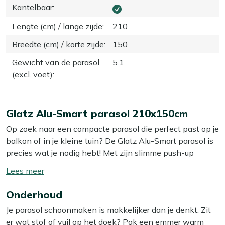
Kantelbaar
:
Lengte (cm) / lange zijde
:
210
Breedte (cm) / korte zijde
:
150
Gewicht van de parasol
5.1
(excl. voet)
:
Glatz Alu-Smart parasol 210x150cm
Op zoek naar een compacte parasol die perfect past op je
balkon of in je kleine tuin? De Glatz Alu-Smart parasol is
precies wat je nodig hebt! Met zijn slimme push-up
systeem stel je de hoogte eenvoudig in, zodat je altijd de
Toon/verberg
perfecte schaduwplek creëert. De taupe kleur zorgt voor
lees
een stijlvolle uitstraling die bij elke buitenruimte past.
Onderhoud
meer
Deze parasol is ideaal voor een knus ontbijt of een
Je parasol schoonmaken is makkelijker dan je denkt. Zit
ontspannen middag in de schaduw. Geniet van je
er wat stof of vuil op het doek? Pak een emmer warm
buitenruimte zonder in te boeten op stijl of comfort!