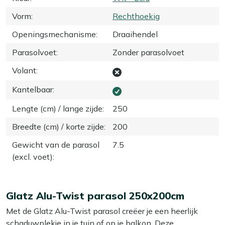
Vorm
:
Rechthoekig
Openingsmechanisme
:
Draaihendel
Parasolvoet
:
Zonder parasolvoet
Volant
:
Kantelbaar
:
Lengte (cm) / lange zijde
:
250
Breedte (cm) / korte zijde
:
200
Gewicht van de parasol
7.5
(excl. voet)
:
Glatz Alu-Twist parasol 250x200cm
Met de Glatz Alu-Twist parasol creëer je een heerlijk
schaduwplekje in je tuin of op je balkon. Deze