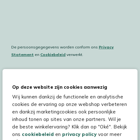
De persoonsgegegevens worden conform ons
Privacy
Statement
en
Cookiebeleid
verwerkt.
Hulp & service
Op deze website zijn cookies aanwezig
Wij kunnen dankzij de functionele en analytische
Assortiment
cookies de ervaring op onze webshop verbeteren
Kees Smit Tuinmeubelen
en dankzij marketingcookies ook persoonlijke
inhoud tonen op sites van onze partners. Wil je
Experience Stores XXL
de beste winkelervaring? Klik dan op "Oké". Bekijk
ons
cookiebeleid
en
privacy policy
voor meer