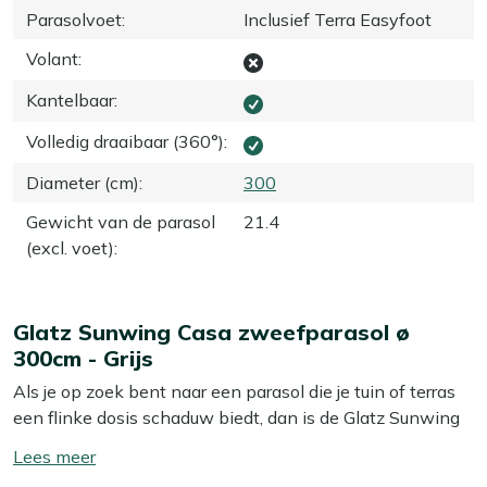
Parasolvoet
:
Inclusief Terra Easyfoot
Volant
:
Kantelbaar
:
Volledig draaibaar (360°)
:
Diameter (cm)
:
300
Gewicht van de parasol
21.4
(excl. voet)
:
Glatz Sunwing Casa zweefparasol ø
300cm - Grijs
Als je op zoek bent naar een parasol die je tuin of terras
een flinke dosis schaduw biedt, dan is de Glatz Sunwing
Casa een uitstekende keuze. Deze zweefparasol in de
Toon/verberg
kleur Grijs is niet alleen praktisch, maar ook een stijlvolle
lees