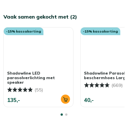
Vaak samen gekocht met (2)
-15% kassakorting
-15% kassakorting
Shadowline LED
Shadowline Parasol
parasolverlichting met
beschermhoes Large
speaker
(669)
(55)
135,-
40,-