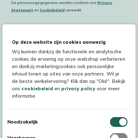
De persoonsgegegevens worden conform ons
Privacy
Statement
en
Cookiebeleid
verwerkt.
Hulp & service
Op deze website zijn cookies aanwezig
Wij kunnen dankzij de functionele en analytische
Assortiment
cookies de ervaring op onze webshop verbeteren
Kees Smit Tuinmeubelen
en dankzij marketingcookies ook persoonlijke
inhoud tonen op sites van onze partners. Wil je
Experience Stores XXL
de beste winkelervaring? Klik dan op "Oké". Bekijk
ons
cookiebeleid
en
privacy policy
voor meer
informatie.
Toestemmingsselectie
Noodzakelijk
Voorkeuren